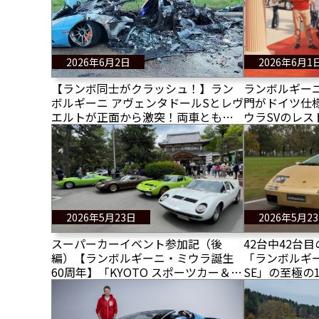
2026年6月2日
2026年6月1
【ランボ同士がクラッシュ！】ラン
ランボルギー
ボルギーニ アヴェンタドールSとレヴ
門がドイツ仕
エルトが正面から激突！両車とも大
ウラSVのレ
破！ 痛い！事故原因は依然として
ボに見る5つ
不明・・・
2026年5月23日
2026年5月2
スーパーカーイベント参加記（後
42台中42台
編）【ランボルギーニ・ミウラ誕生
「ランボルギーニ
60周年】「KYOTO スポーツカー＆ス
SE」の至極の
ーパーカー・ヘリテージ・ギャザリ
ング 北野天満宮 2026」