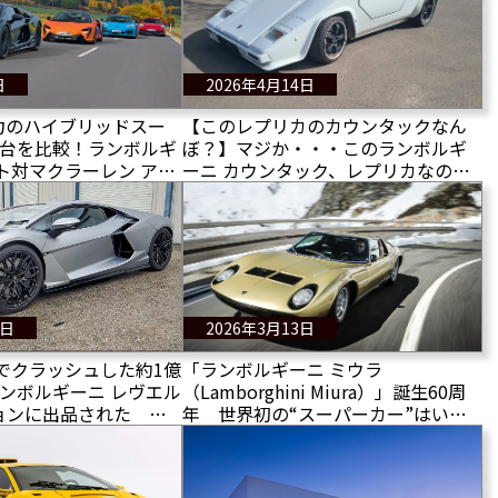
日
2026年4月14日
5馬力のハイブリッドスー
【このレプリカのカウンタックなん
4台を比較！ランボルギ
ぼ？】マジか・・・このランボルギ
ト対マクラーレン アル
ーニ カウンタック、レプリカなのに
レー コルベットE-Ray
この値段・・・ありえねー！誰が欲
1カレラGTS！
しがるのこの値段で
7日
2026年3月13日
ロでクラッシュした約1億
「ランボルギーニ ミウラ
のランボルギーニ レヴエル
（Lamborghini Miura）」誕生60周
ョンに出品された そ
年 世界初の“スーパーカー”はいか
？
にして生まれたのか