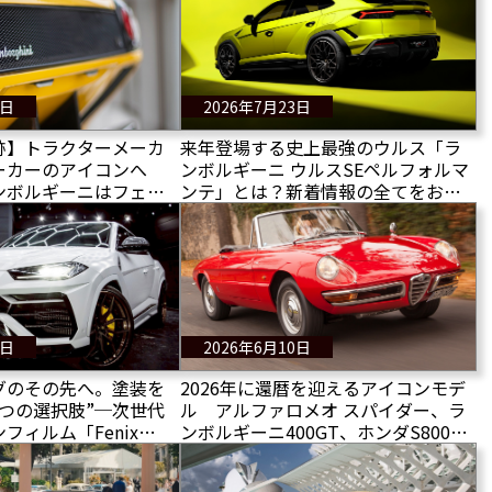
1日
2026年7月23日
跡】トラクターメーカ
来年登場する史上最強のウルス「ラ
ーカーのアイコンへ
ンボルギーニ ウルスSEペルフォルマ
ンボルギーニはフェラ
ンテ」とは？新着情報の全てをお届
伝説となったのか
け！
0日
2026年6月10日
グのその先へ。塗装を
2026年に還暦を迎えるアイコンモデ
つの選択肢”─次世代
ル アルファロメオ スパイダー、ラ
フィルム「Fenix
ンボルギーニ400GT、ホンダS800、
d」
その他11台を紹介！