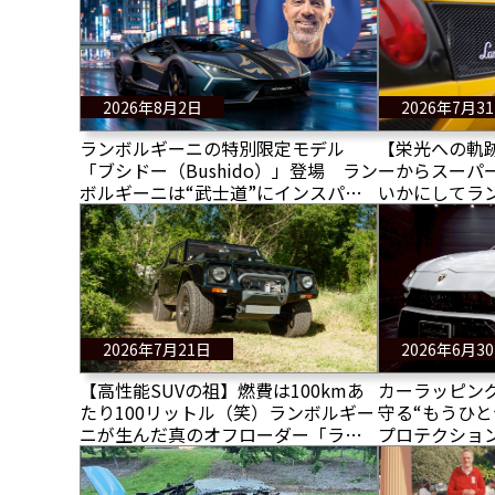
2026年8月2日
2026年7月3
ランボルギーニの特別限定モデル
【栄光への軌
「ブシドー（Bushido）」登場 ラン
ーからスーパ
ボルギーニは“武士道”にインスパイ
いかにしてラ
アされたデザインのレヴエルトを発
ーリに挑み、
表
2026年7月21日
2026年6月3
【高性能SUVの祖】燃費は100kmあ
カーラッピン
たり100リットル（笑）ランボルギー
守る“もうひと
ニが生んだ真のオフローダー「ラン
プロテクション
ボルギーニLM002」40周年記念試乗
Scratch Guar
レポート