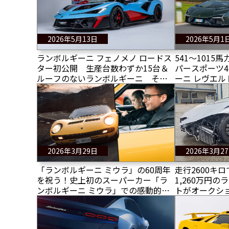
2026年5月13日
2026年5月1
ランボルギーニ フェノメノ ロードス
541〜101
ター初公開 生産台数わずか15台＆
パースポーツ
ルーフのないランボルギーニ その
ーニ レヴエル
価格は？アメージング！！！
トゥーラ対シボ
対ポルシェ91
2026年3月29日
2026年3月2
「ランボルギーニ ミウラ」の60周年
走行2600キ
を祝う！史上初のスーパーカー「ラ
1,260万円
ンボルギーニ ミウラ」での感動的な
トがオークシ
ドライブ！
の落札価格は