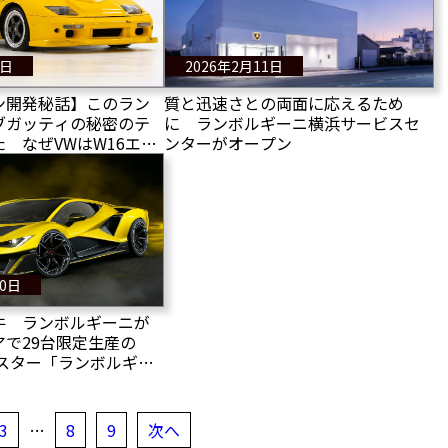
9日
2026年2月11日
ン開発秘話】このラン
質と迅速さとの両面に応えるため
ブガッティの秘密のテ
に ランボルギーニ横浜サービスセ
 なぜVWはW16エン
ンターがオープン
ブロでテストしたのか
10日
牛 ランボルギーニが
で29台限定生産の
ンスター「ランボルギー
」を公開！
3
…
8
9
次へ