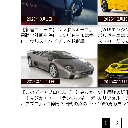
2026年3月1日
2026年2月1
【新着ニュース】ランボルギーニ、
【W16エンジ
電動化計画を停止ランザドールは中
ボルギーニは
止、ウルスもハイブリッド継続
ストカーだった
ジンをディア
2026年1月11日
2025年12月
【このディアブロなんぼ？】高っか
史上最強の雄
ー！マジか・・・「ランボルギー デ
カリフォルニア
ィアブロ」が1億円？旧式の真の「雄
1080馬力モ
牛」の最後のV12モンスター？なるほ
ニ フェノメノ
ど・・・
1
2