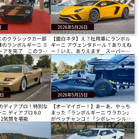
日
2026年5月26日
ニのクラシックカー部
【面白ネタ】え？社用車にランボル
様のランボルギーニ ミ
ギーニ アヴェンタドール？ありえね
ストアを完了 このラン
ー！いえ、ありえます スーパース
のディティールとは？
ポーツカーで節税？荒唐無稽だが合
法だ！
3日
2026年5月15日
目のディアブロ！特別な
【オーマイガー！】あーあ、やっち
 ディアブロ 6.0
まった「ランボルギーニ ウラカン」
12気筒を堪能
がペッチャンコ！「シボレー シルバ
ラード」がウラカンに乗り上げる！
高くつくぞー！