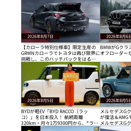
2026年8月7日
2026年8月6
【カローラ特別仕様車】限定生産の
BMWがGクラ
GRMNカローラでトヨタは再び限界に
オフローダー
挑戦し、このハッチバックをはるか
に過激なドライバーズカーへと変貌
させた！
2026年8月5日
2026年8月5
BYDが軽EV「BYD RACCO（ラッ
メルセデスG
コ）」を日本投入！ 航続距離
が復活＆AMG
320km・月々1万9300円から、“ラッ
メルセデスGク
コ楽”で軽EV市場に本格参入
画像公開！