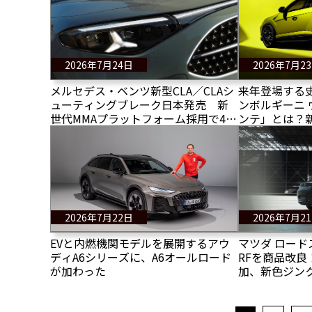
レチョが新た
2026年7月24日
2026年7月2
メルセデス・ベンツ新型CLA／CLAシ
来年登場する
ューティングブレーク日本発売 新
ンボルギーニ 
世代MMAプラットフォーム採用で48V
ンテ」とは？
ハイブリッドとMB.OSを搭載
け！
2026年7月22日
2026年7月2
EVと内燃機関モデルを展開するアウ
マツダ ロー
ディA6シリーズに、A6オールロード
RFを商品改良
が加わった
加、新色ジン
をさらに深化