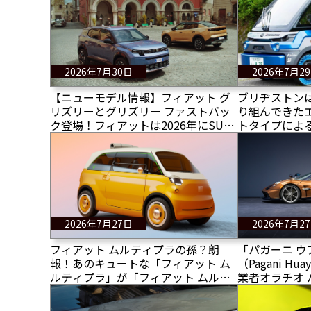
表
2026年7月30日
2026年7月2
【ニューモデル情報】フィアット グ
ブリヂストンは
リズリーとグリズリー ファストバッ
り組んできた
ク登場！フィアットは2026年にSUV
トタイプによ
ラインナップを拡充する 公式ビデ
施した 果た
オ公開！
2026年7月27日
2026年7月2
フィアット ムルティプラの孫？朗
「パガーニ ウ
報！あのキュートな「フィアット ム
（Pagani Hua
ルティプラ」が「フィアット ムルテ
業者オラチオ 
ィプリーナ」として戻ってきた！
日を祝し、パ
モデルのウア