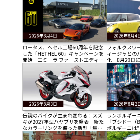
2026年8月4日
2026年8月4
ロータス、ヘセル工場60周年を記念
フォルクスワ
した「HETHEL 60」キャンペーンを
ィージャとの
開始 エミーラ ファーストエディシ
化 8月29日
ョンを限定10台特別サポート
プレゼンツマ
2026年8月3日
2026年8月2
伝説のバイクが生まれ変わる！スズ
ランボルギー
キが2027年型ハヤブサを発表 新た
「ブシドー（B
なカラーリングを纏った新型「隼」
ボルギーニは“
の全情報！
アされたデザ