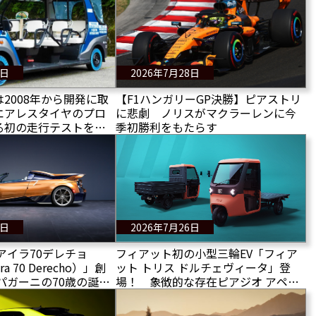
9日
2026年7月28日
2008年から開発に取
【F1ハンガリーGP決勝】ピアストリ
エアレスタイヤのプロ
に悲劇 ノリスがマクラーレンに今
る初の走行テストを実
季初勝利をもたらす
して量産化は？
7日
2026年7月26日
アイラ70デレチョ
フィアット初の小型三輪EV「フィア
yra 70 Derecho）」創
ット トリス ドルチェヴィータ」登
パガーニの70歳の誕生
場！ 象徴的な存在ピアジオ アペが
ガーニは3台の特別限定
電動化され復活を遂げる！
イラを発表する 70デ