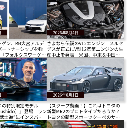
日
2026年8月4日
ーゲン、RB大宮アルデ
さよなら伝説のV12エンジン メルセ
パートナーシップを強
デスが正式にV型12気筒エンジンの生
に「フォルクスワーゲン
産中止を発表 米国、中東＆中国で
ッチ」を開催
は引き続き販売が継続される
日
2026年8月1日
ニの特別限定モデル
【スクープ動画！】これはトヨタの
ushido）」登場 ラン
新型MR2のプロトタイプだろうか？
武士道”にインスパイ
トヨタの新型スポーツクーペのサー
インのレヴエルトを発
キットテストが目撃された！