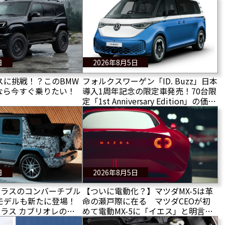
日
2026年8月5日
スに挑戦！？このBMW
フォルクスワーゲン「ID. Buzz」日本
なら今すぐ乗りたい！
導入1周年記念の限定車発売！70台限
定「1st Anniversary Edition」の価格
や装備を紹介
日
2026年8月5日
クラスのコンバーチブル
【ついに電動化？】マツダMX-5は革
モデルも新たに登場！
命の瀬戸際に在る マツダCEOが初
ラス カブリオレの新
めて電動MX-5に「イエス」と明言、
しかし内燃機関モデルは維持される