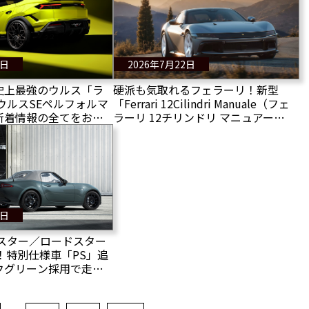
に登場！
3日
2026年7月22日
史上最強のウルス「ラ
硬派も気取れるフェラーリ！新型
ウルスSEペルフォルマ
「Ferrari 12Cilindri Manuale（フェ
新着情報の全てをお届
ラーリ 12チリンドリ マニュアー
レ）」はV12と3ペダルで”操る歓
び”を楽しめる1499台限定車
1日
ドスター／ロードスター
！特別仕様車「PS」追
クグリーン採用で走り