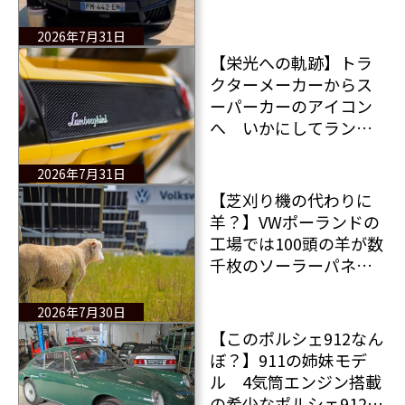
つくぞー ロールス・
ロイス カリナンの左フ
2026年7月31日
ロント部分が杭に衝
【栄光への軌跡】トラ
突 動画付き
クターメーカーからス
ーパーカーのアイコン
へ いかにしてランボ
ルギーニはフェラーリ
に挑み、伝説となった
2026年7月31日
のか
【芝刈り機の代わりに
羊？】VWポーランドの
工場では100頭の羊が数
千枚のソーラーパネル
の下の芝生を刈ること
になる そのプロジェ
2026年7月30日
クトの意図とは？
【このポルシェ912なん
ぼ？】911の姉妹モデ
ル 4気筒エンジン搭載
の希少なポルシェ912が