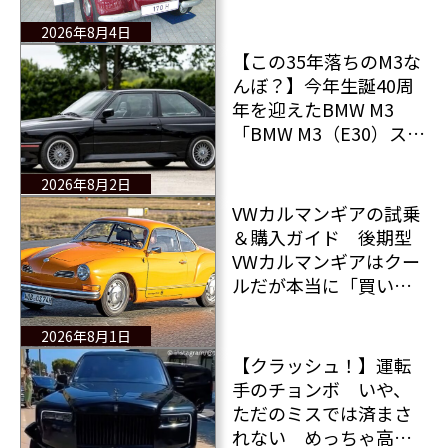
ルがあった！
2026年8月4日
【この35年落ちのM3な
んぼ？】今年生誕40周
年を迎えたBMW M3
「BMW M3（E30）スポ
ーツ エボリューショ
ン」が記録的な価格で
2026年8月2日
落札された！
VWカルマンギアの試乗
＆購入ガイド 後期型
VWカルマンギアはクー
ルだが本当に「買い」
なのか？
2026年8月1日
【クラッシュ！】運転
手のチョンボ いや、
ただのミスでは済まさ
れない めっちゃ高く