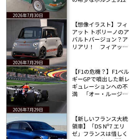
約550万円で販売中 で
もその走行距離と状態
2026年7月30日
は…
【想像イラスト】フィ
アット トポリーノのア
バルトバージョン？ア
リアリ！ フィアット
はトポリーノのアバル
ト仕様の導入を検討
2026年7月29日
中 そしてその実現性
【F1の危機？】F1ベル
は高い！
ギーGPで噴出した新レ
ギュレーションへの不
満 「オー・ルージュ
手前でアクセルを戻さ
なければならない」F1
2026年7月29日
は“勇気のコーナー”を
【新しいフランス大統
失いつつある ドライ
領車】「DS Nº7 エリ
バーたちが警鐘を鳴ら
ゼ」フランスは惜しく
す