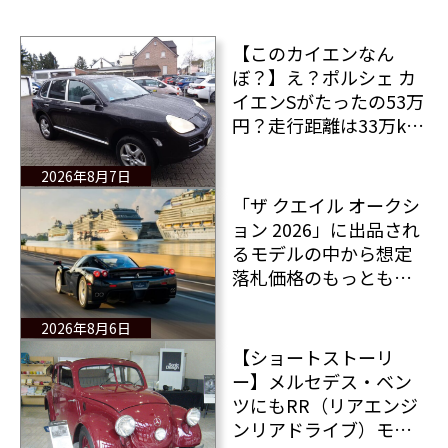
【このカイエンなん
ぼ？】え？ポルシェ カ
イエンSがたったの53万
円？走行距離は33万km
ですがその値段でポル
シェ製V8が入手できま
2026年8月7日
す（笑）
「ザ クエイル オークシ
ョン 2026」に出品され
るモデルの中から想定
落札価格のもっとも高
い10台とおまけの2台を
画像ともにご紹介！
2026年8月6日
【ショートストーリ
ー】メルセデス・ベン
ツにもRR（リアエンジ
ンリアドライブ）モデ