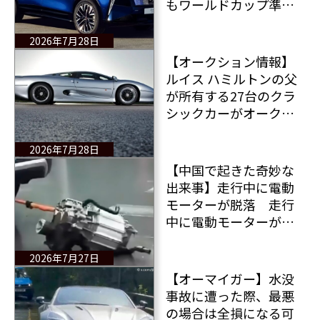
もワールドカップ準決
勝で敗れたが、マクロ
ン大統領には新たな公
2026年7月28日
用車が与えられる
【オークション情報】
（笑）
ルイス ハミルトンの父
が所有する27台のクラ
シックカーがオークシ
ョンにかけられる そ
の総額は約6億6,500万
2026年7月28日
円と想定されている！
【中国で起きた奇妙な
出来事】走行中に電動
モーターが脱落 走行
中に電動モーターが外
れた「BYDタン（BYD
Tang）」一体どういう
2026年7月27日
ことなのか？ 動画付
【オーマイガー】水没
きレポート
事故に遭った際、最悪
の場合は全損になる可