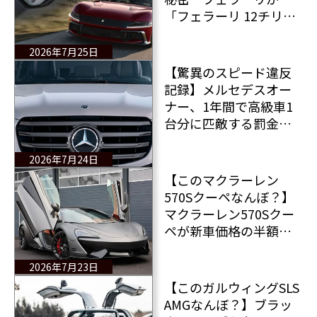
「フェラーリ 12チリン
ドリ マニュアーレ
（Ferrari 12Cilindri
2026年7月25日
Manuale）」でマニュ
【驚異のスピード違反
アルトランスミッショ
記録】メルセデスオー
ンの復活を宣言
ナー、1年間で高級車1
台分に匹敵する罰金を
科されるも一切支払っ
ていない＆今も公道を
2026年7月24日
走っている・・・
【このマクラーレン
570Sクーペなんぼ？】
マクラーレン570Sクー
ペが新車価格の半額で
手に入る！
2026年7月23日
【このガルウィングSLS
AMGなんぼ？】ブラッ