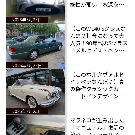
能性が高い 水深を過
小評価したアストンマ
ーティン ヴァンテージ
2026年7月26日
のドライバーが水
【このW140 Sクラスな
没・・・
んぼ？】今になって大
人気！90年代のSクラス
「メルセデス・ベンツ
600 SE（W140）」が
380万円で販売中 走行
2026年7月25日
距離？たった16万kmで
【このボルクヴァルド
す（笑）
イザベラなんぼ？】真
の傑作クラシックカ
ー ドイツデザインの
金字塔＆憧れのクーペ
「ボルクヴァルド イザ
2026年7月25日
ベラTSクーペ」販売
マラネロが生み出した
中！
「マニュアル」復活の
秘密 フェラーリが