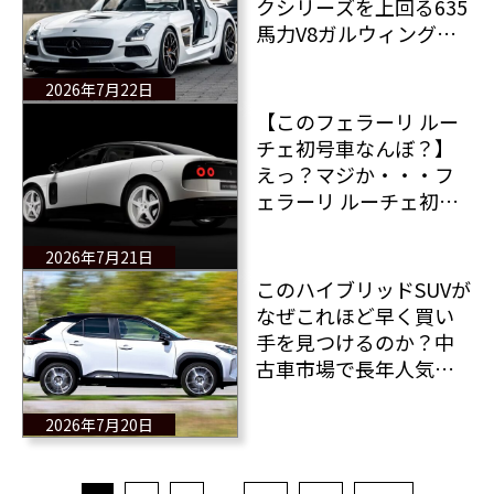
クシリーズを上回る635
馬力V8ガルウィングの
メルセデス・ベンツSLS
AMG
2026年7月22日
【このフェラーリ ルー
チェ初号車なんぼ？】
えっ？マジか・・・フ
ェラーリ ルーチェ初号
車がオークションに出
品！初号車は倍の価格
2026年7月21日
で落札される見込みだ
このハイブリッドSUVが
なぜこれほど早く買い
手を見つけるのか？中
古車市場で長年人気を
誇る一台とは？それは
トヨタ ヤリス クロス
2026年7月20日
だ！