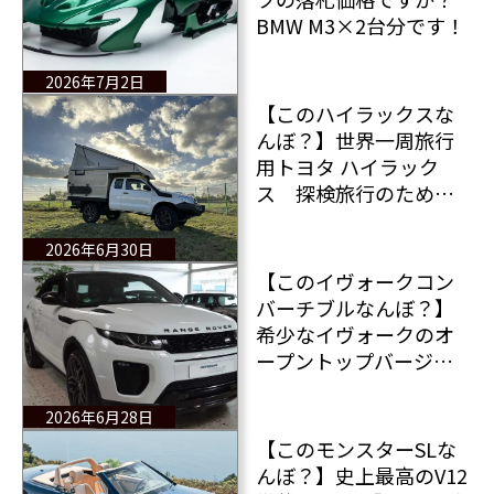
BMW M3×2台分です！
2026年7月2日
【このハイラックスな
んぼ？】世界一周旅行
用トヨタ ハイラック
ス 探検旅行のために
キャンピングシェルを
備えた究極のオフロー
2026年6月30日
ド ハイラックス販売
【このイヴォークコン
中！
バーチブルなんぼ？】
希少なイヴォークのオ
ープントップバージョ
ン「レンジローバー イ
ヴォーク コンバーチブ
2026年6月28日
ル」
【このモンスターSLな
んぼ？】史上最高のV12