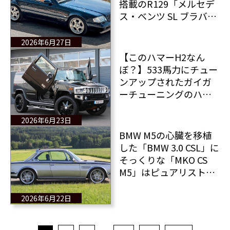
搭載のR129「メルセデ
ス・ベンツ SL ブラバス
7.3 S V12」がオークシ
ョンに その驚きの落
2026年6月27日
札価格とは？
【このハマーH2なん
ぼ？】533馬力にチュー
ンアップされたガイガ
ーチューニングのハマ
ーH2販売中
2026年6月23日
BMW M5の心臓を移植
した「BMW 3.0 CSL」に
そっくりな「MKO CS
M5」はピュアリストに
とっての“罪”か？
2026年6月22日