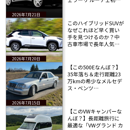
車がオークションに出
品！初号車は倍の価格
2026年7月21日
で落札される見込みだ
このハイブリッドSUVが
なぜこれほど早く買い
手を見つけるのか？中
古車市場で長年人気を
誇る一台とは？それは
トヨタ ヤリス クロス
2026年7月20日
だ！
【この500Eなんぼ？】
35年落ち＆走行距離23
万kmの希少なメルセデ
ス・ベンツ
500E（W124）がお買い
得な値段で販売中！
2026年7月15日
【このVWキャンパーな
んぼ？】長距離旅行に
最適な「VWグランド カ