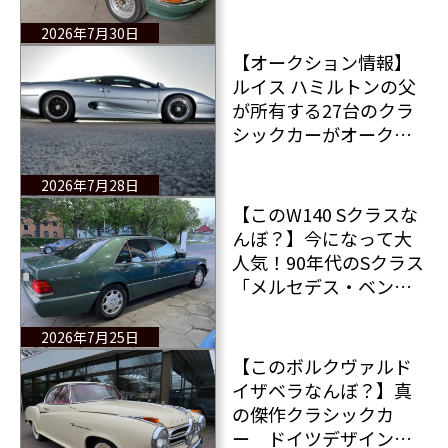
約550万円で販売中 で
もその走行距離と状態
2026年7月30日
は…
【オークション情報】
ルイス ハミルトンの父
が所有する27台のクラ
シックカーがオークシ
ョンにかけられる そ
の総額は約6億6,500万
2026年7月28日
円と想定されている！
【このW140 Sクラスな
んぼ？】今になって大
人気！90年代のSクラス
「メルセデス・ベンツ
600 SE（W140）」が
380万円で販売中 走行
2026年7月25日
距離？たった16万kmで
【このボルクヴァルド
す（笑）
イザベラなんぼ？】真
の傑作クラシックカ
ー ドイツデザインの