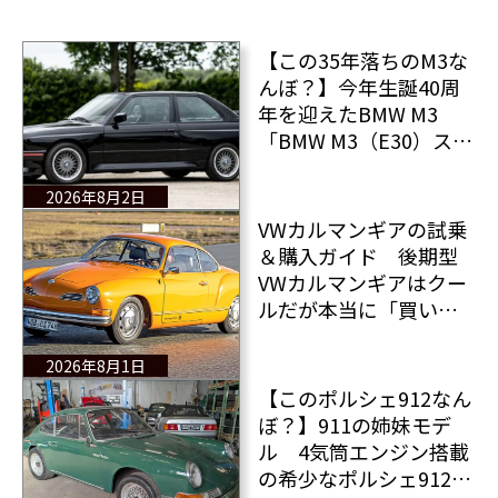
【この35年落ちのM3な
んぼ？】今年生誕40周
年を迎えたBMW M3
「BMW M3（E30）スポ
ーツ エボリューショ
ン」が記録的な価格で
2026年8月2日
落札された！
VWカルマンギアの試乗
＆購入ガイド 後期型
VWカルマンギアはクー
ルだが本当に「買い」
なのか？
2026年8月1日
【このポルシェ912なん
ぼ？】911の姉妹モデ
ル 4気筒エンジン搭載
の希少なポルシェ912が