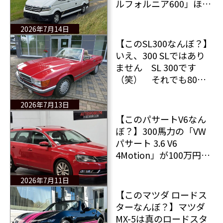
ルフォルニア600」ほぼ
新車同様の高級キャン
ピングカーがお手頃価
2026年7月14日
格で販売中！
【このSL300なんぼ？】
いえ、300 SLではあり
ません SL 300です
（笑） それでも80年
代のアイコンモデル
メルセデスSL 300は素
2026年7月13日
敵な1台だ
【このパサートV6なん
ぼ？】300馬力の「VW
パサート 3.6 V6
4Motion」が100万円台
で手に入る
2026年7月11日
【このマツダ ロードス
ターなんぼ？】マツダ
MX-5は真のロードスタ