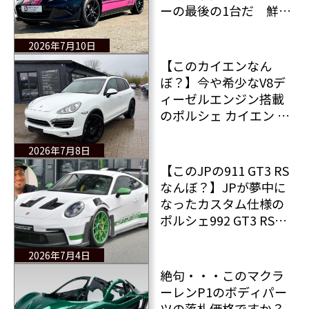
ーの最後の1台だ 鮮や
かなピンクのストライ
プが目を引くMX-5が販
2026年7月10日
売中
【このカイエンなん
ぼ？】今や希少なV8デ
ィーゼルエンジン搭載
のポルシェ カイエン デ
ィーゼルSが360万円で
販売中 欲しくないで
2026年7月8日
すか？走行距離は25万
【このJPの911 GT3 RS
kmです
なんぼ？】JPが夢中に
なったカスタム仕様の
ポルシェ992 GT3 RS
なぜ手放すのか本人に
も分からないよう
2026年7月4日
だ・・・
絶句・・・このマクラ
ーレンP1のボディパー
ツの落札価格ですか？