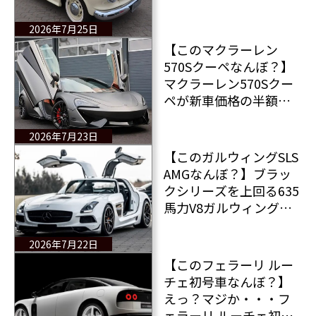
金字塔＆憧れのクーペ
「ボルクヴァルド イザ
2026年7月25日
ベラTSクーペ」販売
【このマクラーレン
中！
570Sクーペなんぼ？】
マクラーレン570Sクー
ペが新車価格の半額で
手に入る！
2026年7月23日
【このガルウィングSLS
AMGなんぼ？】ブラッ
クシリーズを上回る635
馬力V8ガルウィングの
メルセデス・ベンツSLS
AMG
2026年7月22日
【このフェラーリ ルー
チェ初号車なんぼ？】
えっ？マジか・・・フ
ェラーリ ルーチェ初号