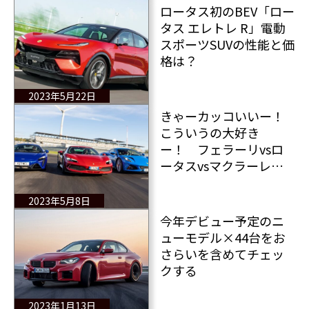
ロータス初のBEV「ロー
タス エレトレ R」電動
スポーツSUVの性能と価
格は？
2023年5月22日
きゃーカッコいいー！
こういうの大好き
ー！ フェラーリvsロ
ータスvsマクラーレ
ン 勝者は不要？ ミド
シップスーパースポー
2023年5月8日
ツ対決
今年デビュー予定のニ
ューモデル×44台をお
さらいを含めてチェッ
クする
2023年1月13日