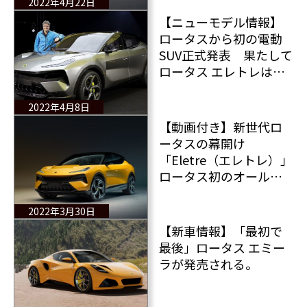
2022年4月22日
【ニューモデル情報】
ロータスから初の電動
SUV正式発表 果たして
ロータス エレトレは本
物のロータスと言える
のだろうか？ 全情報
2022年4月8日
【動画付き】新世代ロ
ータスの幕開け
「Eletre（エレトレ）」
ロータス初のオールエ
レクトリック ハイパー
SUV が登場
2022年3月30日
【新車情報】「最初で
最後」ロータス エミー
ラが発売される。