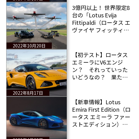
3億円以上！ 世界限定8
台の「Lotus Evija
Fittipaldi（ロータス エ
ヴァイヤ フィッティパ
ルディ）」が納車間近
2022年10月20日
【初テスト】ロータス
エミーラにV6エンジ
ン？ それっていった
いどうなの？ 果たし
てライトウェイトのロ
ータスに6気筒エンジン
2022年8月17日
は必要か？
【新車情報】Lotus
Emira First Edition（ロ
ータス エミーラ ファー
ストエディション）⽇
本発売決定︕