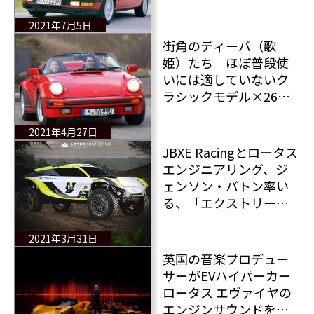
2021年7月5日
街角のディーバ（歌
姫）たち ほぼ普段使
いには適していないク
ラシックモデル×26
台 日本からも1台
2021年4月27日
JBXE Racingとロータス
エンジニアリング、ジ
ェンソン・バトン率い
る、「エクストリームE
チーム」とのテクニカ
ルパートナーシップを
2021年3月31日
締結
英国の音楽プロデュー
サーがEVハイパーカー
ロータス エヴァイヤの
エンジンサウンドをリ