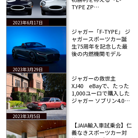
TYPE ZP
COLLECTION」を発表
2023年6月17日
ジャガー「F-TYPE」 ジ
ャガースポーツカー誕
生75周年を記念した最
後の内燃機関モデル
2023年3月29日
ジャガーの救世主
XJ40 eBayで、たった
1,000ユーロで購入した
ジャガー ソブリン4.0の
物語＆最後の旅
2023年3月5日
【JAIA輸入車試乗会】仁
義なきスポーツカー対