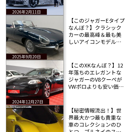
由
2026年2月11日
【このジャガーEタイプ
なんぼ？】クラシック
カーの最高峰＆最も美
しいアイコンモデルの
ジャガーEタイプが販売
中！二度と入手できな
2025年9月20日
いだろう1台だ！
【このXKなんぼ？】12
年落ちのエレガントな
ジャガーのV8クーペが
VWポロよりも安い価格
で販売中 新車当時価
格の5分の1以下・・・
2024年12月27日
【秘密情報流出！】世
界最大かつ最も貴重な
車のコレクションのひ
とつ ブルネイのスル