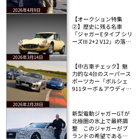
スの真下に突っ込ん
だ！幸い乗員は軽傷で
2026年4月9日
済んだ 動画付き
【オークション特集
②】歴史に残る名車
「ジャガーEタイプ シリ
ーズIII 2+2 V12」の落札
価格は？
2026年3月14日
【中古車チェック】魅
力的な4台のスーパース
ポーツカー「ポルシェ
911ターボ＆アウディR8
V10＆ジャガーFタイプR
＆日産GT-R」を検証
2026年2月28日
新型電動ジャガーGTが
北極圏の氷上で最終調
整 このジャガーがブ
ランドの希望である理