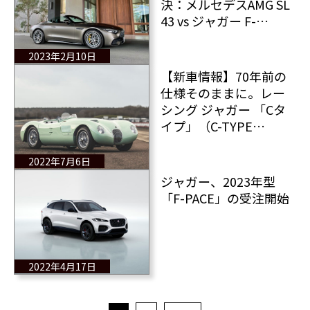
決：メルセデスAMG SL
43 vs ジャガー F-
TYPE 三番勝負！ そ
の1
2023年2月10日
【新車情報】70年前の
仕様そのままに。レー
シング ジャガー 「Cタ
イプ」（C-TYPE
Continuation）が納車
される。
2022年7月6日
ジャガー、2023年型
「F-PACE」の受注開始
2022年4月17日