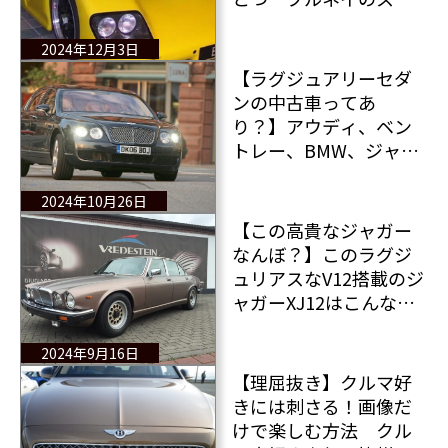
タンのコレクションリ
ストの大部分が流出！
2024年12月3日
【ラグジュアリーセダ
ンの中古車ってあ
り？】アウディ、ベン
トレー、BMW、ジャガ
ー、メルセデス 英国
製2台＆ドイツ製3台の
2024年10月26日
中古車をチェック！
【この高貴なジャガー
なんぼ？】このラグジ
ュリアスなV12搭載のジ
ャガーXJ12はこんなに
安い！しかしXJは買う
と結局は高くつく？
2024年9月16日
【理屈抜き】クルマ好
きには刺さる！画像だ
けで楽しむ方法 クル