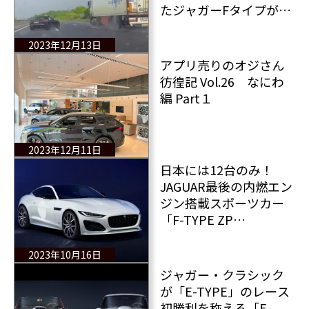
たジャガーFタイプが奇
跡のクラッシュ回避
アメージング！
2023年12月13日
アプリ売りのオジさん
彷徨記 Vol.26 なにわ
編 Part１
2023年12月11日
日本には12台のみ！
JAGUAR最後の内燃エン
ジン搭載スポーツカー
「F-TYPE ZP
EDITION」を発表
2023年10月16日
ジャガー・クラシック
が「E-TYPE」のレース
初勝利を称える「E-