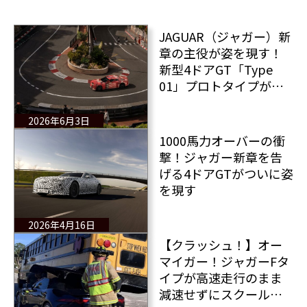
JAGUAR（ジャガー）新
章の主役が姿を現す！
新型4ドアGT「Type
01」プロトタイプがモ
ナコを疾走
2026年6月3日
1000馬力オーバーの衝
撃！ジャガー新章を告
げる4ドアGTがついに姿
を現す
2026年4月16日
【クラッシュ！】オー
マイガー！ジャガーFタ
イプが高速走行のまま
減速せずにスクールバ