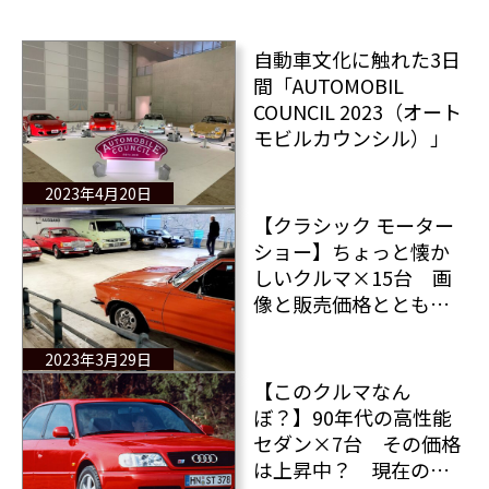
自動車文化に触れた3日
間「AUTOMOBIL
COUNCIL 2023（オート
モビルカウンシル）」
2023年4月20日
【クラシック モーター
ショー】ちょっと懐か
しいクルマ×15台 画
像と販売価格とともに
楽しみながらご覧くだ
さい トップバッター
2023年3月29日
は日本車です
【このクルマなん
ぼ？】90年代の高性能
セダン×7台 その価格
は上昇中？ 現在の値