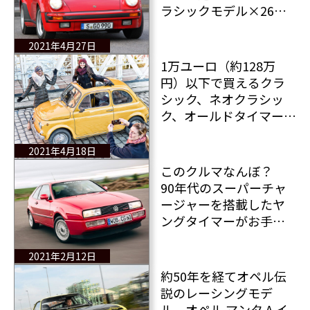
ラシックモデル×26
台 日本からも1台
2021年4月27日
1万ユーロ（約128万
円）以下で買えるクラ
シック、ネオクラシッ
ク、オールドタイマー＆
ヤングタイマー×11台
2021年4月18日
このクルマなんぼ？
90年代のスーパーチャ
ージャーを搭載したヤ
ングタイマーがお手頃
価格で入手可能
2021年2月12日
約50年を経てオペル伝
説のレーシングモデ
ル オペル マンタ A イ