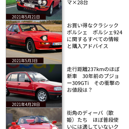
マ×28台
2021年5月21日
お買い得なクラシック
ポルシェ ポルシェ924
に関するすべての情報
と購入アドバイス
2021年5月3日
走行距離237kmのほぼ
新車 30年前のプジョ
ー309GTi その衝撃の
お値段は？
2021年4月28日
街角のディーバ（歌
姫）たち ほぼ普段使
いには適していないク