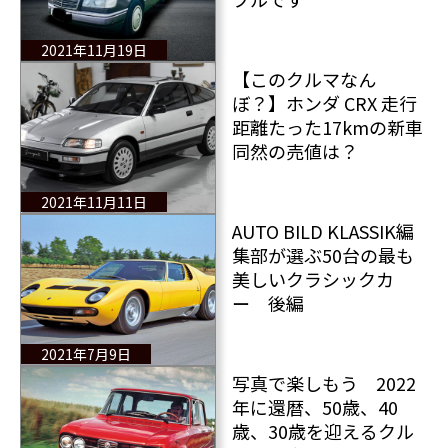
2021年11月19日
【このクルマなん
ぼ？】ホンダ CRX 走行
距離たった17kmの新車
同然の売値は？
2021年11月11日
AUTO BILD KLASSIK編
集部が選ぶ50台の最も
美しいクラシックカ
ー 後編
2021年7月9日
写真で楽しもう 2022
年に還暦、50歳、40
歳、30歳を迎えるクル