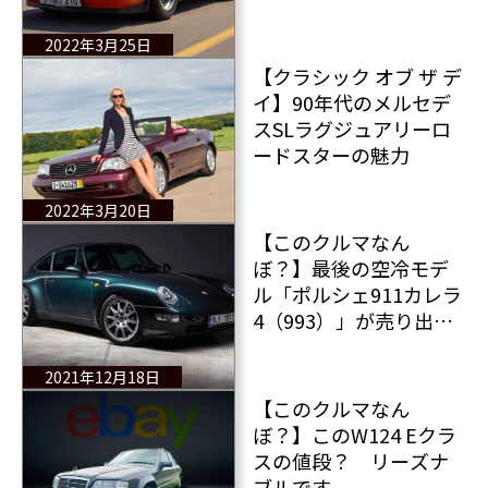
ね 今は同じ色のクル
マが多くてちょっとつ
2022年3月25日
まんないなあ 【前
【クラシック オブ ザ デ
編】
イ】90年代のメルセデ
スSLラグジュアリーロ
ードスターの魅力
2022年3月20日
【このクルマなん
ぼ？】最後の空冷モデ
ル「ポルシェ911カレラ
4（993）」が売り出し
中 走行距離？ たっ
たの37万kmです
2021年12月18日
【このクルマなん
ぼ？】このW124 Eクラ
スの値段？ リーズナ
ブルです