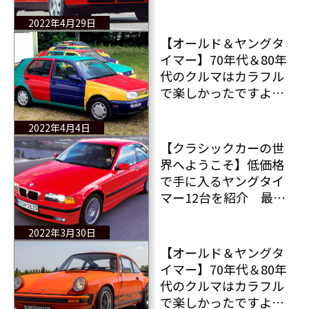
段は？
2022年4月29日
【オールド＆ヤングタ
イマー】70年代＆80年
代のクルマはカラフル
で楽しかったですよ
ね 今は同じ色のクル
マが多くてちょっとつ
2022年4月4日
まんないなあ 【後
【クラシックカーの世
編】
界へようこそ】低価格
で手に入るヤングタイ
マー12台を紹介 最も
安いものは千ユーロ
（約13万円）前後から
2022年3月30日
【オールド＆ヤングタ
イマー】70年代＆80年
代のクルマはカラフル
で楽しかったですよ