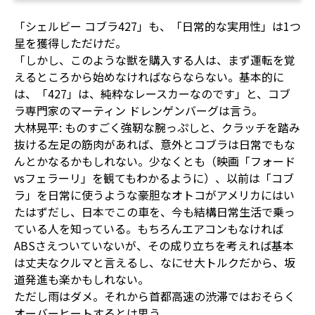
「シェルビー コブラ427」も、「日常的な実用性」は1つ
星を獲得しただけだ。
「しかし、このような獣を購入する人は、まず運転を覚
えるところから始めなければならならない。基本的に
は、「427」は、純粋なレースカーなのです」と、コブ
ラ専門家のマーティン ドレンゲンバーグは言う。
大林晃平: ものすごく強靭な腕っぷしと、クラッチを踏み
抜ける左足の筋肉があれば、意外とコブラは日常でもな
んとかなるかもしれない。少なくとも（映画「フォード
vsフェラーリ」を観てもわかるように）、以前は「コブ
ラ」を日常に使うような豪胆なオトコがアメリカにはい
たはずだし、日本でこの車を、今も結構日常生活で乗っ
ている人を知っている。もちろんエアコンもなければ
ABSさえついていないが、その成り立ちを考えれば基本
は丈夫なクルマと言えるし、なにせ大トルクだから、坂
道発進も楽かもしれない。
ただし雨はダメ。それから首都高速の渋滞ではおそらく
オーバーヒートするとは思う。