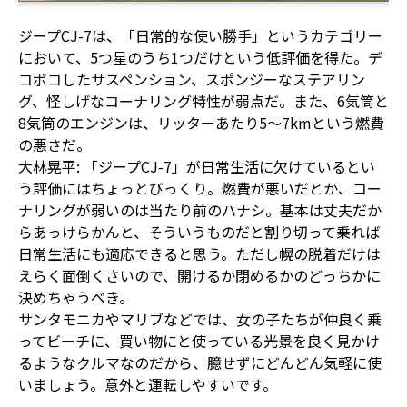
ジープCJ-7は、「日常的な使い勝手」というカテゴリー
において、5つ星のうち1つだけという低評価を得た。デ
コボコしたサスペンション、スポンジーなステアリン
グ、怪しげなコーナリング特性が弱点だ。また、6気筒と
8気筒のエンジンは、リッターあたり5～7kmという燃費
の悪さだ。
大林晃平: 「ジープCJ-7」が日常生活に欠けているとい
う評価にはちょっとびっくり。燃費が悪いだとか、コー
ナリングが弱いのは当たり前のハナシ。基本は丈夫だか
らあっけらかんと、そういうものだと割り切って乗れば
日常生活にも適応できると思う。ただし幌の脱着だけは
えらく面倒くさいので、開けるか閉めるかのどっちかに
決めちゃうべき。
サンタモニカやマリブなどでは、女の子たちが仲良く乗
ってビーチに、買い物にと使っている光景を良く見かけ
るようなクルマなのだから、臆せずにどんどん気軽に使
いましょう。意外と運転しやすいです。