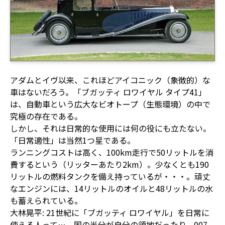
アダムとイヴ以来、これほどアイコニック（象徴的）な
車はないだろう。「ブガッティ ロワイヤル タイプ41」
は、自動車という広大なビオトープ（生態環境）の中で
究極の存在である。
しかし、それは日常的な使用には何の役にも立たない。
「日常適性」は当然1つ星である。
ランニングコストは高く、100km走行で50リットルを消
費するという（リッターあたり2km）。少なくとも190
リットルの燃料タンクを備え持っているが・・・。頑丈
なエンジンには、14リットルのオイルと48リットルの水
も蓄えられている。
大林晃平: 21世紀に「ブガッティ ロワイヤル」を日常に
使える人って…。国の半分が自分の領地だったり、007