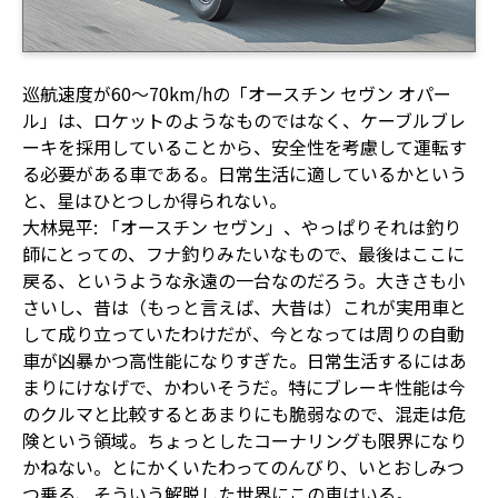
巡航速度が60～70km/hの「オースチン セヴン オパー
ル」は、ロケットのようなものではなく、ケーブルブレ
ーキを採用していることから、安全性を考慮して運転す
る必要がある車である。日常生活に適しているかという
と、星はひとつしか得られない。
大林晃平: 「オースチン セヴン」、やっぱりそれは釣り
師にとっての、フナ釣りみたいなもので、最後はここに
戻る、というような永遠の一台なのだろう。大きさも小
さいし、昔は（もっと言えば、大昔は）これが実用車と
して成り立っていたわけだが、今となっては周りの自動
車が凶暴かつ高性能になりすぎた。日常生活するにはあ
まりにけなげで、かわいそうだ。特にブレーキ性能は今
のクルマと比較するとあまりにも脆弱なので、混走は危
険という領域。ちょっとしたコーナリングも限界になり
かねない。とにかくいたわってのんびり、いとおしみつ
つ乗る、そういう解脱した世界にこの車はいる。