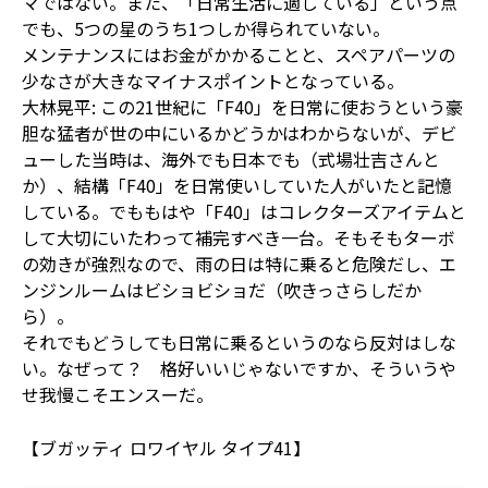
マではない。また、「日常生活に適している」という点
でも、5つの星のうち1つしか得られていない。
メンテナンスにはお金がかかることと、スペアパーツの
少なさが大きなマイナスポイントとなっている。
大林晃平: この21世紀に「F40」を日常に使おうという豪
胆な猛者が世の中にいるかどうかはわからないが、デビ
ューした当時は、海外でも日本でも（式場壮吉さんと
か）、結構「F40」を日常使いしていた人がいたと記憶
している。でももはや「F40」はコレクターズアイテムと
して大切にいたわって補完すべき一台。そもそもターボ
の効きが強烈なので、雨の日は特に乗ると危険だし、エ
ンジンルームはビショビショだ（吹きっさらしだか
ら）。
それでもどうしても日常に乗るというのなら反対はしな
い。なぜって？ 格好いいじゃないですか、そういうや
せ我慢こそエンスーだ。
【ブガッティ ロワイヤル タイプ41】