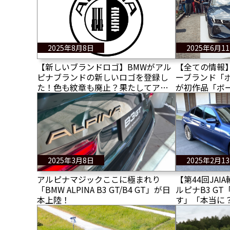
2025年8月8日
2025年6月1
【新しいブランドロゴ】BMWがアル
【全ての情報
ピナブランドの新しいロゴを登録し
ーブランド「
た！色も紋章も廃止？果たしてアル
が初作品「ボ
ピナオーナーやファンの反応やいか
ート」を発表
に？
2025年3月8日
2025年2月1
アルピナマジックここに極まれり
【第44回JAI
「BMW ALPINA B3 GT/B4 GT」が日
ルピナB3 GT
本上陸！
す」「本当に