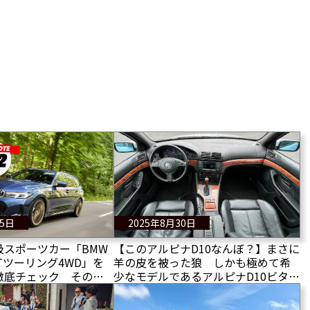
25日
2025年8月30日
級スポーツカー「BMW
【このアルピナD10なんぼ？】まさに
GTツーリング4WD」を
羊の皮を被った狼 しかも極めて希
徹底チェック その性
少なモデルであるアルピナD10ビター
ボが手頃な価格で発売中