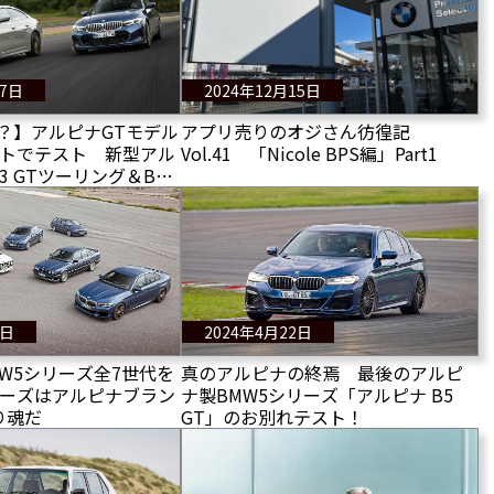
17日
2024年12月15日
？】アルピナGTモデル
アプリ売りのオジさん彷徨記
ットでテスト 新型アル
Vol.41 「Nicole BPS編」Part1
B3 GTツーリング＆B4
6日
2024年4月22日
W5シリーズ全7世代を
真のアルピナの終焉 最後のアルピ
リーズはアルピナブラン
ナ製BMW5シリーズ「アルピナ B5
り魂だ
GT」のお別れテスト！