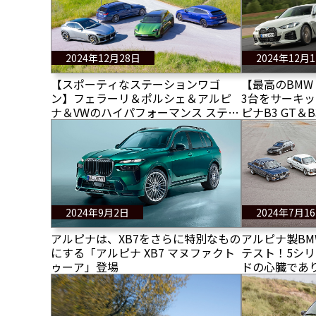
2024年12月28日
2024年12月
【スポーティなステーションワゴ
【最高のBMW
ン】フェラーリ＆ポルシェ＆アルピ
3台をサーキ
ナ＆VWのハイパフォーマンス ステー
ピナB3 GT＆
ションワゴンとは？
GT
2024年9月2日
2024年7月1
アルピナは、XB7をさらに特別なもの
アルピナ製BM
にする「アルピナ XB7 マヌファクト
テスト！5シ
ゥーア」登場
ドの心臓であ