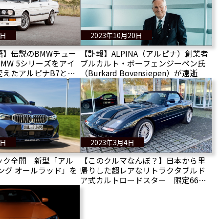
2日
2023年10月20日
語】伝説のBMWチュー
【訃報】ALPINA（アルピナ）創業者
MW 5シリーズをアイ
ブルカルト・ボーフェンジーペン氏
変えたアルピナB7と
（Burkard Bovensiepen）が遠逝
9日
2023年3月4日
ック全開 新型「アル
【このクルマなんぼ？】日本から里
ング オールラッド」を
帰りした超レアなリトラクタブルド
ア式カルトロードスター 限定66台
のアルピナ製BMW Z1販売中！