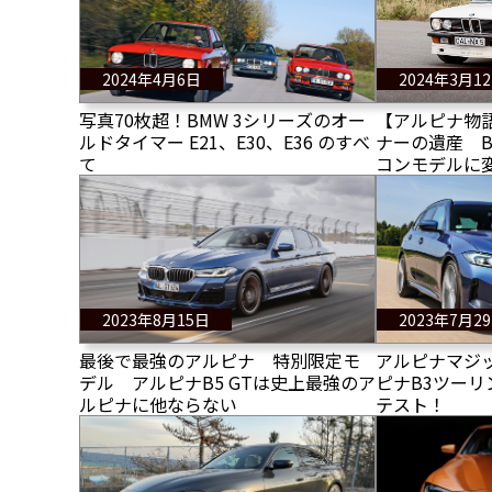
2024年4月6日
2024年3月1
写真70枚超！BMW 3シリーズのオー
【アルピナ物
ルドタイマー E21、E30、E36 のすべ
ナーの遺産 B
て
コンモデルに
B10とは？
2023年8月15日
2023年7月2
最後で最強のアルピナ 特別限定モ
アルピナマジ
デル アルピナB5 GTは史上最強のア
ピナB3ツーリ
ルピナに他ならない
テスト！