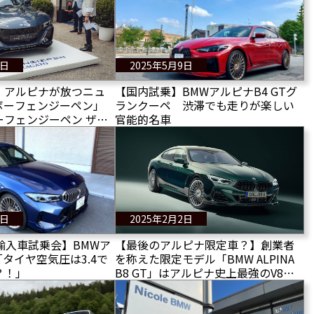
1日
2025年5月9日
】アルピナが放つニュ
【国内試乗】BMWアルピナB4 GTグ
ボーフェンジーペン」
ランクーペ 渋滞でも走りが楽しい
ーフェンジーペン ザガ
官能的名車
！
3日
2025年2月2日
A輸入車試乗会】BMWア
【最後のアルピナ限定車？】創業者
「タイヤ空気圧は3.4で
を称えた限定モデル「BMW ALPINA
？！」
B8 GT」はアルピナ史上最強のV8を
搭載