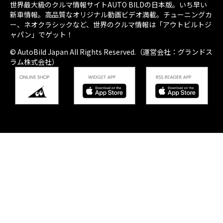
世界最大級のクルマ情報サイトAUTO BILDの日本版。いち早い
新車情報。高品質なオリジナル動画ビデオ満載。チューニングカ
ー、ネオクラシックなど、世界のクルマ情報は「アウトビルトジ
ャパン」でゲット！
© AutoBild Japan All Rights Reserved.（運営会社：グランドス
ラム株式会社）