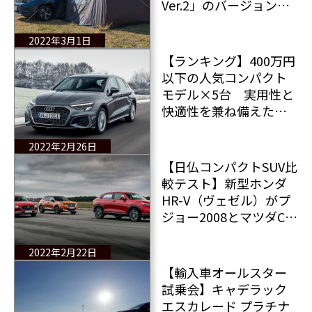
Ver.2」のバージョンア
ップ版を発売
2022年3月1日
【ランキング】400万円
以下の人気コンパクト
モデル×5台 実用性と
快適性を兼ね備えたコ
ンパクトモデル5台と
は？
2022年2月26日
【日仏コンパクトSUV比
較テスト】新型ホンダ
HR-V（ヴェゼル）がプ
ジョー2008とマツダCX-
30と対決 果たして勝
者は？
2022年2月22日
【輸入車オールスター
試乗会】キャデラック
エスカレード プラチナ