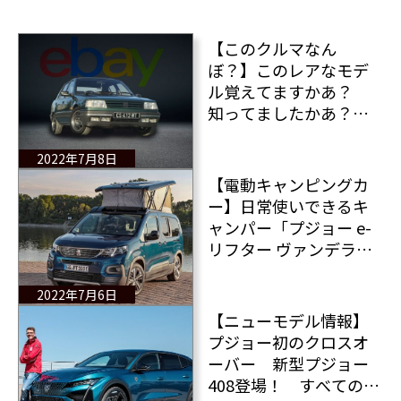
【このクルマなん
ぼ？】このレアなモデ
ル覚えてますかあ？
知ってましたかあ？
プジョー309GTiグッド
ウッド 早や30
2022年7月8日
歳・・・
【電動キャンピングカ
ー】日常使いできるキ
ャンパー「プジョー e-
リフター ヴァンデラ
ー」すべての情報
2022年7月6日
【ニューモデル情報】
プジョー初のクロスオ
ーバー 新型プジョー
408登場！ すべての情