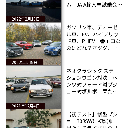
ム JAIA輸入車試乗会
最終回レポート！
2022年2月13日
ガソリン車、ディーゼ
ル車、EV、ハイブリッ
ド車、PHEV一番エコな
のはどれ？マツダ、メ
ルセデス、プジョー、
トヨタ、フォルクスワ
2022年1月5日
ーゲンのコンパクトカ
ネオクラシック ステー
ーで検証
ションワゴン対決 ベ
ンツ対フォード対プジ
ョー対ボルボ 果たし
てその結果は？
2021年12月4日
【初テスト】新型プジ
ョー308SWに初試乗
果たしてライバルのゴ