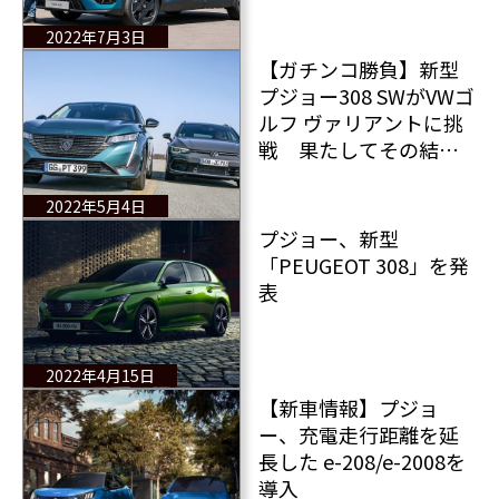
報をお届け
2022年7月3日
【ガチンコ勝負】新型
プジョー308 SWがVWゴ
ルフ ヴァリアントに挑
戦 果たしてその結果
は？
2022年5月4日
プジョー、新型
「PEUGEOT 308」を発
表
2022年4月15日
【新車情報】プジョ
ー、充電走行距離を延
長した e-208/e-2008を
導入