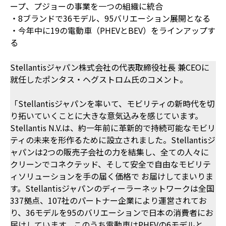
ープ、プジョーの事業を一つの組織に統合
・8ブランドで36モデル、95バリエーション展開となる
・今年中に19の電動車（PHEVとBEV）をラインアップす
る
Stellantisジャパン株式会社の代表取締役社長 兼CEOに
就任したポンタス・ヘグストロム氏のコメント。
「Stellantisジャパンを率いて、モビリティの新時代を切
り拓いていくことに大きな意気込みを感じています。
Stellantis N.V.は、約一年前に革新的で持続可能なモビリ
ティの未来を形作るために設立されました。Stellantisジ
ャパンは2つの販売子会社の力を結集し、全ての人々に
クリーンでコネクテッド、そして安全で自由なモビリテ
ィソリューションを手の届く価格で お届けしてまいりま
す。Stellantisジャパンのディーラーネットワークは全国
337拠点、107社のパートナー企業により運営されてお
り、36モデルを95のバリエーションで日本の消費者にお
届けしています。このうち電動車はPHEVの6モデルと