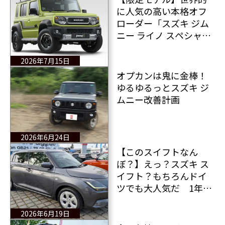
に人気の高い本格オフ
ローダー「スズキ ジム
ニー ライノ スペシャル
エディション」オース
トラリアに登場！是非
2026年7月15日
ドイツ（日本でも）で
オプカンは鬼に金棒！
も販売してほしい！
ゆるゆるっとスズキ ジ
ムニー改善計画
2026年6月24日
【このスイフトなん
ぼ？】えっ？スズキ ス
イフト？もちろんドイ
ツでも大人気だ 1年落
ち＆走行距離2.7万kmで
値段って安いのかな？
2026年6月19日