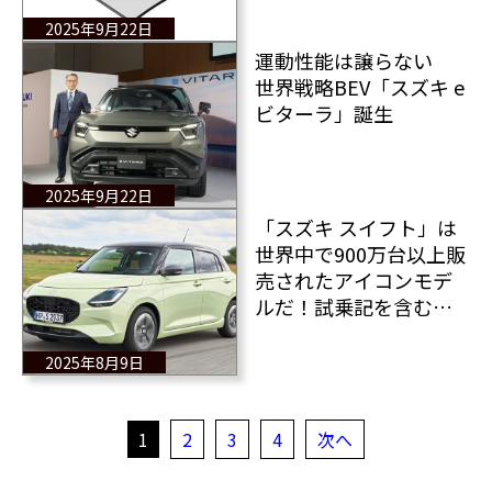
2025年9月22日
運動性能は譲らない
世界戦略BEV「スズキ e
ビターラ」誕生
2025年9月22日
「スズキ スイフト」は
世界中で900万台以上販
売されたアイコンモデ
ルだ！試乗記を含むす
べての情報！
2025年8月9日
1
2
3
4
次へ