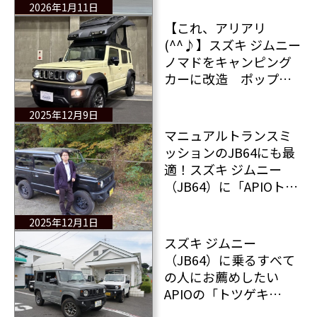
勧めできる3台の日本車
2026年1月11日
を紹介
【これ、アリアリ
(^^♪】スズキ ジムニー
ノマドをキャンピング
カーに改造 ポップア
ップルーフを備えた
「スズキ ジムニー ノマ
2025年12月9日
ド ポップ」登場！
マニュアルトランスミ
ッションのJB64にも最
適！スズキ ジムニー
（JB64）に「APIOトツ
ゲキECU」をインスト
ール その3
2025年12月1日
スズキ ジムニー
（JB64）に乗るすべて
の人にお薦めしたい
APIOの「トツゲキ
ECU」を試す その2