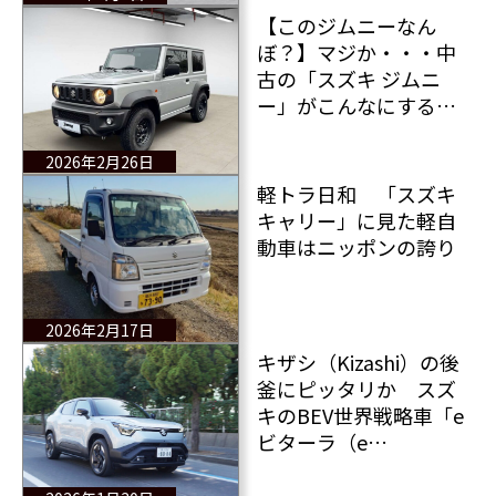
ク！
【このジムニーなん
ぼ？】マジか・・・中
古の「スズキ ジムニ
ー」がこんなにする
の？ひょえー！
2026年2月26日
軽トラ日和 「スズキ
キャリー」に見た軽自
動車はニッポンの誇り
2026年2月17日
キザシ（Kizashi）の後
釜にピッタリか スズ
キのBEV世界戦略車「e
ビターラ（e
VITARA）」発進！