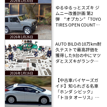
2026年1月30日
ゆるゆるっとスズキ ジ
ムニー改善計画 第2
弾 “オプカン”「TOYO
TIRES OPEN COUNTRY
A/T III」履きました！
2026年1月26日
AUTO BILDの10万km耐
久テストで最高評価を
獲得した9台の中にマツ
ダとスズキがランクイ
ン！
2026年1月16日
【中古車バイヤーズガ
イド】知られざる名車
「ホンダ シビック」
「トヨタ オーリス」
「スズキ スイフト」お