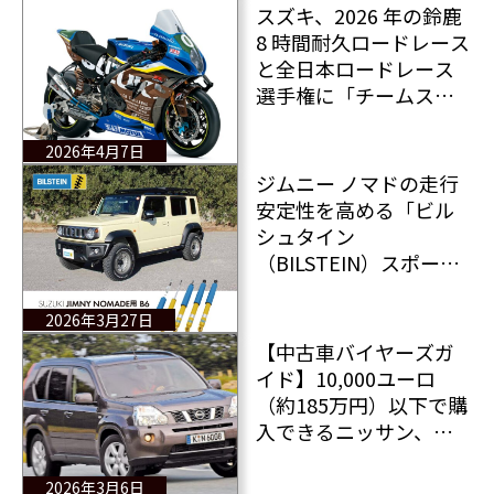
スズキ、2026 年の鈴鹿
8 時間耐久ロードレース
と全日本ロードレース
選手権に「チームスズ
キCN チャレンジ」で参
戦
2026年4月7日
ジムニー ノマドの走行
安定性を高める「ビル
シュタイン
（BILSTEIN）スポーツ
ダンパー」登場！
2026年3月27日
【中古車バイヤーズガ
イド】10,000ユーロ
（約185万円）以下で購
入できるニッサン、ホ
ンダ、スズキ、スバルの
四輪駆動車をチェッ
2026年3月6日