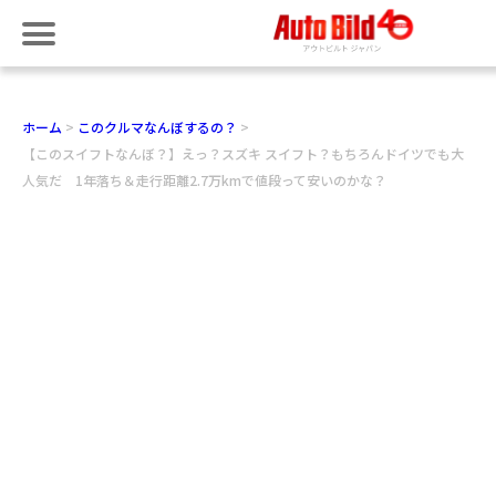
ホーム
このクルマなんぼするの？
【このスイフトなんぼ？】えっ？スズキ スイフト？もちろんドイツでも大
人気だ 1年落ち＆走行距離2.7万kmで値段って安いのかな？