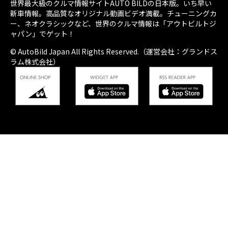
世界最大級のクルマ情報サイトAUTO BILDの日本版。いち早い
新車情報。高品質なオリジナル動画ビデオ満載。チューニングカ
ー、ネオクラシックなど、世界のクルマ情報は「アウトビルトジ
ャパン」でゲット！
© AutoBild Japan All Rights Reserved.（運営会社：グランドス
ラム株式会社）