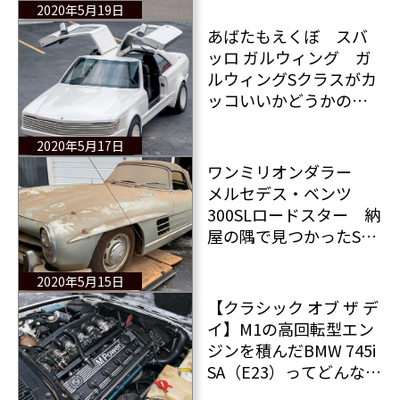
2020年5月19日
あばたもえくぼ スバ
ッロ ガルウィング ガ
ルウィングSクラスがカ
ッコいいかどうかの判
断はあなた次第
2020年5月17日
ワンミリオンダラー
メルセデス・ベンツ
300SLロードスター 納
屋の隅で見つかったSL
は1億2千万円
2020年5月15日
【クラシック オブ ザ デ
イ】M1の高回転型エン
ジンを積んだBMW 745i
SA（E23）ってどんなク
ルマ？ 伝説の7シリー