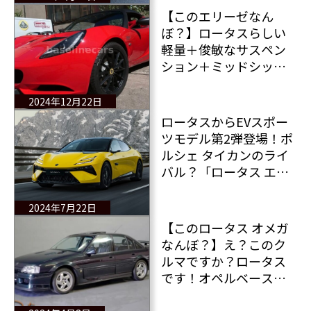
【このエリーゼなん
ぼ？】ロータスらしい
軽量＋俊敏なサスペン
ション＋ミッドシップ
の「ロータス エリーゼ
クラブレーサー」販売
2024年12月22日
中！
ロータスからEVスポー
ツモデル第2弾登場！ポ
ルシェ タイカンのライ
バル？「ロータス エメ
ヤ」の全情報！
2024年7月22日
【このロータス オメガ
なんぼ？】え？このク
ルマですか？ロータス
です！オペルベースの
伝説のサルーンが販売
中