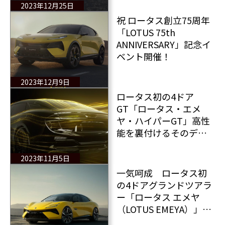
2023年12月25日
祝 ロータス創立75周年
「LOTUS 75th
ANNIVERSARY」記念イ
ベント開催！
2023年12月9日
ロータス初の4ドア
GT「ロータス・エメ
ヤ・ハイパーGT」高性
能を裏付けるそのデザ
イン
2023年11月5日
一気呵成 ロータス初
の4ドアグランドツアラ
ー「ロータス エメヤ
（LOTUS EMEYA）」登
場！