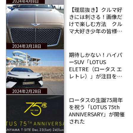
2024年4月8日
【理屈抜き】クルマ好
きには刺さる！画像だ
けで楽しむ方法 クル
マ大好き少年の皆様こ
れらの写真を理屈抜き
で楽しんでください！
2024年3月18日
期待しかない！ハイパ
ーSUV「LOTUS
ELETRE（ロータス エ
レトレ）」が注目を浴
びるワケとは？
2024年2月28日
ロータスの生誕75周年
を祝う「LOTUS 75th
ANNIVERSARY」が開催
された