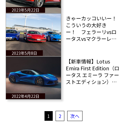
2023年5月22日
きゃーカッコいいー！
こういうの大好き
ー！ フェラーリvsロ
ータスvsマクラーレ
ン 勝者は不要？ ミド
シップスーパースポー
2023年5月8日
ツ対決
【新車情報】Lotus
Emira First Edition（ロ
ータス エミーラ ファー
ストエディション）⽇
本発売決定︕
2022年4月22日
1
2
次へ