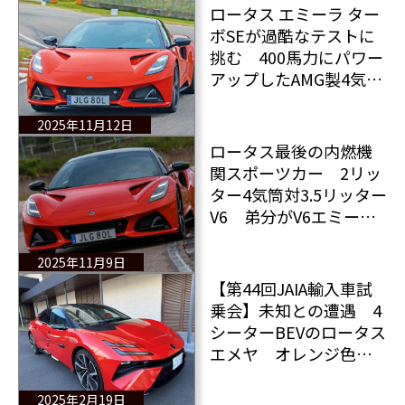
入る！
ロータス エミーラ ター
ボSEが過酷なテストに
挑む 400馬力にパワー
アップしたAMG製4気筒
エンジン搭載のエミー
ラ ターボSEの実力と
2025年11月12日
は？
ロータス最後の内燃機
関スポーツカー 2リッ
ター4気筒対3.5リッター
V6 弟分がV6エミーラ
に勝った 将来クラシ
ックとなる車だ！
2025年11月9日
【第44回JAIA輸入車試
乗会】未知との遭遇 4
シーターBEVのロータス
エメヤ オレンジ色の
エメヤに試乗＆レポー
ト！
2025年2月19日