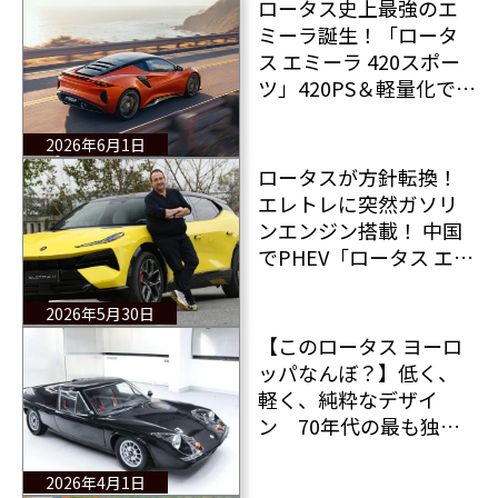
ロータス史上最強のエ
ミーラ誕生！「ロータ
ス エミーラ 420スポー
ツ」420PS＆軽量化で究
極のドライバーズカー
へ進化
2026年6月1日
ロータスが方針転換！
エレトレに突然ガソリ
ンエンジン搭載！ 中国
でPHEV「ロータス エレ
トレ X」に試乗！
2026年5月30日
【このロータス ヨーロ
ッパなんぼ？】低く、
軽く、純粋なデザイ
ン 70年代の最も独創
的で純粋なスポーツカ
ーが320万円以下で手に
2026年4月1日