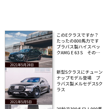
このEクラスですか？
たったの800馬力です
ブラバス製ハイスペッ
クAMG E 63 S その中
身と値段
2021年5月28日
新型Sクラスにチューン
ナップモデル登場 ブ
ラバス製メルセデスSク
ラス
2021年5月5日
20秒で300キロ！900馬