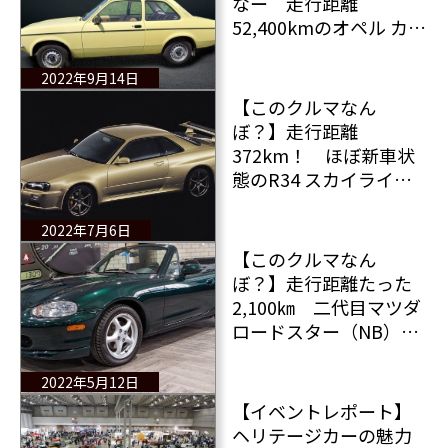
なー 走行距離
52,400kmのオペル カデ
ットC 現在販売中 値
段？ 気になりますよ
2022年9月14日
ね（笑）
【このクルマなん
ぼ？】走行距離
372km！ ほぼ新車状
態のR34 スカイライン
GT-R Mスペックの価格
は？？？
2022年7月6日
【このクルマなん
ぼ？】走行距離たった
2,100㎞ 二代目マツダ
ロードスター（NB）販
売中 果たしてその値
段は？
2022年5月12日
【イベントレポート】
ヘリテージカーの魅力