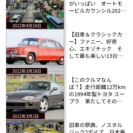
がいっぱい オートモ
ービルカウンシル2022
開催中
2022年4月16日
【旧車＆クラシックカ
ー】ファニー、好奇
心、エキゾチック そ
して最も楽しい13台の
クラシックカー
2022年3月18日
【このクルマなん
ぼ？】走行距離12万km
の1994年製トヨタ スー
プラ 果たしてその落
札価格は？
2022年3月2日
旧車の祭典、ノスタル
ジック2デイズ 日本最