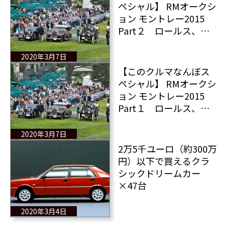
ペシャル】 RMオークシ
ョン モントレー2015
Part２ ロールス、フ
ェラーリ、ランボ、ポ
ルシェ、そしてあの日
2020年3月7日
本の名車も出てくるよ
【このクルマなんぼス
ー！
ペシャル】 RMオークシ
ョン モントレー2015
Part１ ロールス、フ
ェラーリ、ランボ、ポ
ルシェ、そしてあの日
2020年3月7日
本の名車も出てくるよ
2万5千ユーロ（約300万
ー！
円）以下で買えるクラ
シックドリームカー
×47台
2020年3月4日