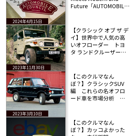
Future「AUTOMOBILE
COUNCIL 2024」開催さ
れる
2024年4月15日
【クラシック オブ ザ デ
イ】世界中で人気の高
いオフローダー トヨ
タ ランドクルーザー物
語 日本の誇るランク
ルとは？
2023年11月30日
【このクルマなん
ぼ？】クラシックSUV
編 これらの名オフロ
ード車を市場分析 そ
の中には大人気の日本
製SUVも
2023年3月10日
【このクルマなん
ぼ？】カッコよかった