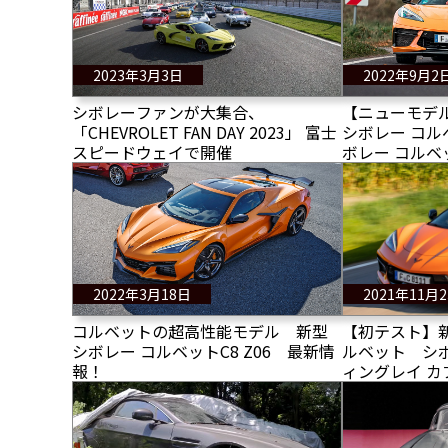
2023年3月3日
2022年9月2
シボレーファンが大集合、
【ニューモデ
「CHEVROLET FAN DAY 2023」 富士
シボレー コ
スピードウェイで開催
ボレー コルベ
（2025）に
2022年3月18日
2021年11月
コルベットの超高性能モデル 新型
【初テスト】
シボレー コルベットC8 Z06 最新情
ルベット シボ
報！
ィングレイ 