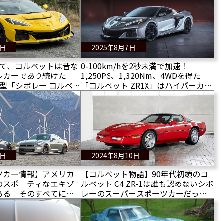
9日
2025年8月7日
って、コルベットは昔な
0-100km/hを2秒未満で加速！
ルカーであり続けた
1,250PS、1,320Nm、4WDを得た
の新型「シボレー コルベッ
「コルベット ZR1X」はハイパーカー
試乗！
の脅威となる！
5日
2024年8月10日
ツカー情報】アメリカ
【コルベット物語】90年代初頭のコ
のスポーティなエキゾ
ルベット C4 ZR-1は誰も認めないシボ
ある そのすべてに乗
レーのスーパースポーツカーだっ
た？