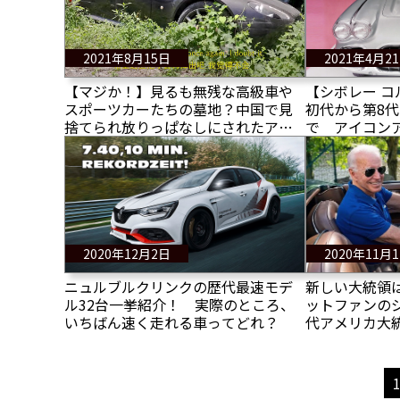
2021年8月15日
2021年4月2
【マジか！】見るも無残な高級車や
【シボレー コ
スポーツカーたちの墓地？中国で見
初代から第8代
捨てられ放りっぱなしにされたアス
で アイコン
トン、ベントレー、そしてポルシェ
ーの歴史を写
も・・・
2020年12月2日
2020年11月
ニュルブルクリンクの歴代最速モデ
新しい大統領
ル32台一挙紹介！ 実際のところ、
ットファンの
いちばん速く走れる車ってどれ？
代アメリカ大