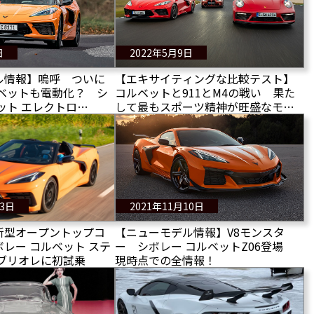
日
2022年5月9日
ル情報】嗚呼 ついに
【エキサイティングな比較テスト】
ルベットも電動化？ シ
コルベットと911とM4の戦い 果た
ット エレクトロ
して最もスポーツ精神が旺盛なモデ
関する第1報！
ルは？
23日
2021年11月10日
新型オープントップコ
【ニューモデル情報】V8モンスタ
レー コルベット ステ
ー シボレー コルベットZ06登場
カブリオレに初試乗
現時点での全情報！