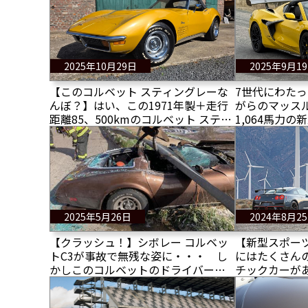
2025年10月29日
2025年9月1
【このコルベット スティングレーな
7世代にわた
んぼ？】はい、この1971年製＋走行
がらのマッス
距離85、500kmのコルベット スティ
1,064馬力
ングレーはいくらでしょうか？
トZR1」に初
2025年5月26日
2024年8月2
【クラッシュ！】シボレー コルベッ
【新型スポー
トC3が事故で無残な姿に・・・ し
にはたくさん
かしこのコルベットのドライバーは
チックカーが
奇跡的に生き延びた！
りたい！