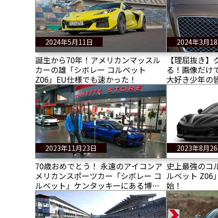
2024年5月11日
2024年3月1
誕生から70年！アメリカンマッスル
【理屈抜き】
カーの雄「シボレー コルベット
る！画像だけ
Z06」EU仕様でも速かった！
大好き少年の
屈抜きで楽し
2023年11月23日
2023年8月2
70歳おめでとう！ 永遠のアイコンア
史上最強のコル
メリカンスポーツカー「シボレー コ
ルベット Z0
ルベット」ケンタッキーにある博物
始！
館を訪問