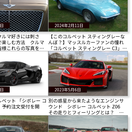
8日
2024年2月11日
クルマ好きには刺さ
【このコルベット スティングレーな
で楽しむ方法 クルマ
んぼ？】マッスルカーファンの憧れ
皆様これらの写真を理
「コルベット スティングレー C3」ス
んでください！
ペシャルモデル販売中！
6日
2023年5月6日
ベット 「シボレー コ
別の惑星から来たようなエンジンサ
6」予約注文受付を開
ウンド シボレー コルベット Z06
その走りとフィーリングとは？ ド
ライビングインプレッション！