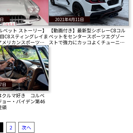
1日
2021年4月11日
ルベット ストーリー】
【動画付き】最新型シボレーC8コル
目C8スティングレイま
ベットをセンタースポーツエグゾー
アメリカンスポーツカ
ストで強力にカッコよくチューニン
真とともに辿る
グ
17日
はクルマ好き コルベ
ジョー・バイデン第46
統領
1
2
次へ