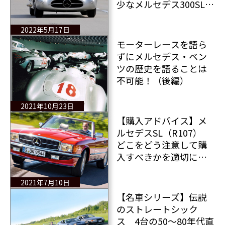
少なメルセデス300SLR
が密かにオークション
に 驚愕の価格で落
2022年5月17日
札？
モーターレースを語ら
ずにメルセデス・ベン
ツの歴史を語ることは
不可能！（後編）
2021年10月23日
【購入アドバイス】メ
ルセデスSL（R107）
どこをどう注意して購
入すべきかを適切に指
南 パゴダ（W113）の
現状
2021年7月10日
【名車シリーズ】伝説
のストレートシック
ス 4台の50～80年代直