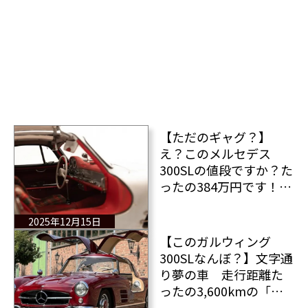
【ただのギャグ？】
え？このメルセデス
300SLの値段ですか？た
ったの384万円です！た
だし走れませんけど
ね・・・（笑）それで
2025年12月15日
も購入されますか？
【このガルウィング
300SLなんぼ？】文字通
り夢の車 走行距離た
ったの3,600kmの「メ
ルセデス300SL」がオー