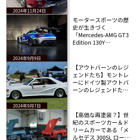
ス300 SLの弟分190SLは
掘り出し物？
2024年11月24日
モータースポーツの歴
史が生きづく
「Mercedes-AMG GT3
Edition 130Y
Motorsport」130周年
を記念する特別限定車
2024年9月9日
【アウトバーンのレジ
ェンドたち】モントレ
ーにドイツ製アウトバ
ーンのレジェンドたち
が大集合！
2024年9月7日
【高価な再塗装？】世
紀のスポーツカー＆ド
リームカーである「メ
ルセデス 300SL ロード