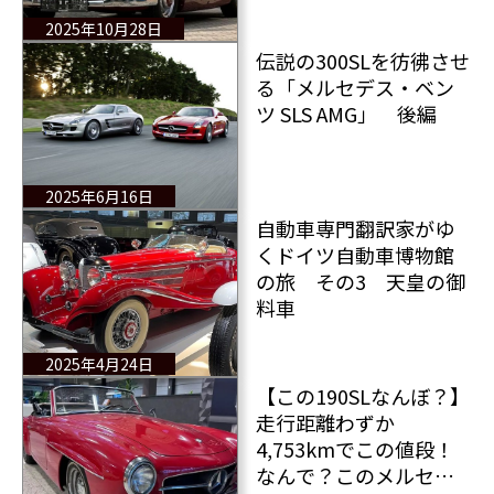
クションではなくディ
2025年10月28日
ーラーで販売中！
伝説の300SLを彷彿させ
る「メルセデス・ベン
ツ SLS AMG」 後編
2025年6月16日
自動車専門翻訳家がゆ
くドイツ自動車博物館
の旅 その3 天皇の御
料車
2025年4月24日
【この190SLなんぼ？】
走行距離わずか
4,753kmでこの値段！
なんで？このメルセデ