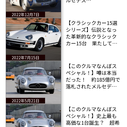
300SL（W194）」メル
セデスから生まれたア
2022年12月7日
イコンレーシングカー
【クラシックカー15選
＆世界的文化遺産
シリーズ】伝説となっ
た革新的なクラシック
カー15台 果たしてそ
の中に日本車はいる
か？
2022年7月15日
【このクルマなんぼス
ペシャル！】噂は本当
だった！ 約185億円で
落札されたメルセデス
300SLR ウーレンハウト
クーペが史上最も高価
2022年5月21日
な1台に
【このクルマなんぼス
ペシャル！】史上最も
高価な1台誕生？ 超希