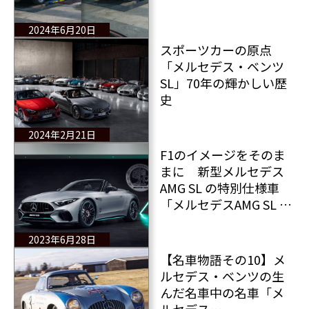
スター（W198）」の再
塗装価格は高い？それ
2024年6月20日
とも安い？
スポーツカーの原点
「メルセデス・ベンツ
SL」70年の輝かしい歴
史
2024年2月21日
F1のイメージをそのま
まに 新型メルセデス
AMG SL の特別仕様車
「メルセデスAMG SL 63
4MATIC+ Motorsport
Collectors Edition」発
2023年6月28日
売
【名車物語その10】メ
ルセデス・ベンツの生
んだ名車中の名車「メ
ルセデス