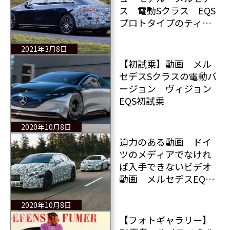
ス 電動Sクラス EQS
プロトタイプのティザ
ー写真公開
2021年3月8日
【初試乗】動画 メル
セデスSクラスの電動バ
ージョン ヴィジョン
EQS初試乗
2020年10月8日
迫力のある動画 ドイ
ツのメディアでなけれ
ば入手できないビデオ
動画 メルセデスEQク
ラス
2020年10月8日
【フォトギャラリー】