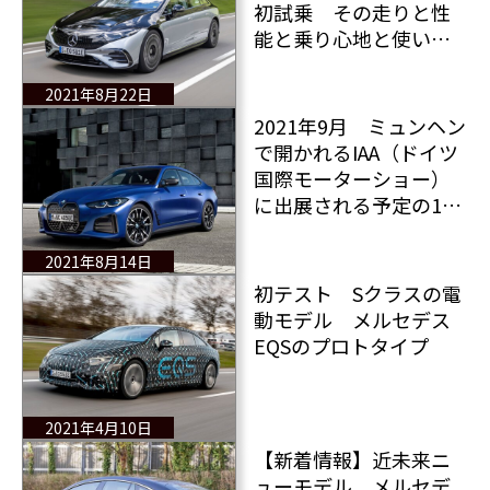
初試乗 その走りと性
能と乗り心地と使い勝
手をフルレポート
2021年8月22日
2021年9月 ミュンヘン
で開かれるIAA（ドイツ
国際モーターショー）
に出展される予定の18
台 一挙紹介！
2021年8月14日
初テスト Sクラスの電
動モデル メルセデス
EQSのプロトタイプ
2021年4月10日
【新着情報】近未来ニ
ューモデル メルセデ