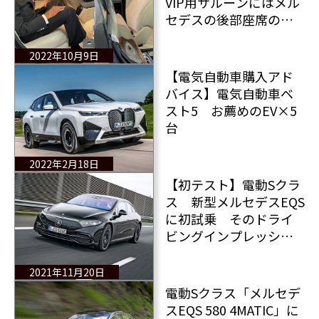
VIP用サルーンにはメル
セデスの後部座席の余
分なスペースは必須
2022年10月9日
【電気自動車購入アド
バイス】電気自動車ベ
スト5 お薦めのEV×5
台
2022年2月18日
【初テスト】電動Sクラ
ス 新型メルセデスEQS
に初試乗 そのドライ
ビングインプレッショ
ンと評価は？
2021年11月20日
電動Sクラス「メルセデ
スEQS 580 4MATIC」に