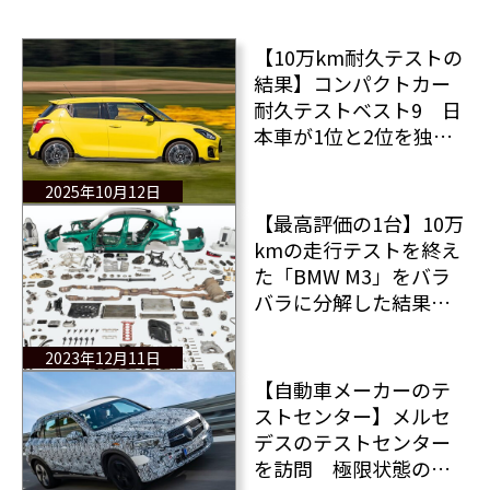
【10万km耐久テストの
結果】コンパクトカー
耐久テストベスト9 日
本車が1位と2位を独
占！信頼性の高いコン
パクトカーランキン
2025年10月12日
グ！
【最高評価の1台】10万
kmの走行テストを終え
た「BMW M3」をバラ
バラに分解した結果と
評価は？
2023年12月11日
【自動車メーカーのテ
ストセンター】メルセ
デスのテストセンター
を訪問 極限状態の自