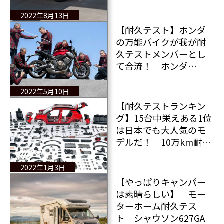
動車テストを取材
2022年8月13日
【耐久テスト】ホンダ
の万能バイクが我が耐
久テストメンバーとし
て合流！ ホンダ
CB650Rはあらゆるシー
ンで活躍するバイクな
2022年5月10日
のか？
【耐久テストランキン
グ】15台中栄えある1位
は日本でも大人気のモ
デルだ！ 10万km耐久
テストSUV編
2022年1月3日
【やっぱりキャンパー
は素晴らしい】 モー
ターホーム耐久テス
ト シャウソン627GA