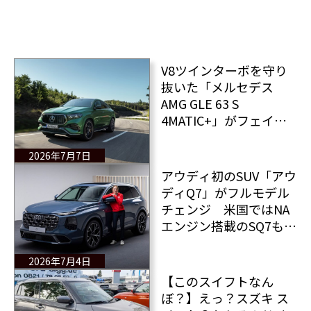
V8ツインターボを守り
抜いた「メルセデス
AMG GLE 63 S
4MATIC+」がフェイス
リフト
2026年7月7日
アウディ初のSUV「アウ
ディQ7」がフルモデル
チェンジ 米国ではNA
エンジン搭載のSQ7も販
売される
2026年7月4日
【このスイフトなん
ぼ？】えっ？スズキ ス