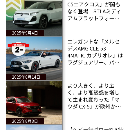
C5エアクロス」が間も
なく登場 STLAミディ
アムプラットフォーム
をベースに大幅にサイ
ズアップ EVモデルも
2025年9月4日
含む全情報
エレガントな「メルセ
デスAMG CLE 53
4MATIC カブリオレ」は
ラグジュアリー、パフ
ォーマンス＆リラック
スした雰囲気で人々を
2025年8月14日
魅了する 価格以外
より大きく、より広
は・・・
く、より高級感を増し
て生まれ変わった「マ
ツダ CX-5」が欧州から
販売開始
2025年8月8日
【ヘビー級パワーSUV比