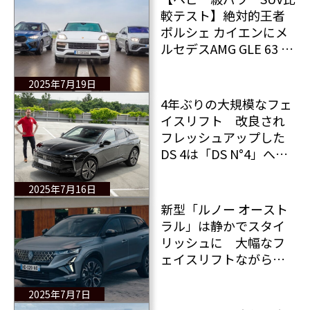
較テスト】絶対的王者
ポルシェ カイエンにメ
ルセデスAMG GLE 63 S
クーペとBMW X5 Mコン
ペティションが挑む！
2025年7月19日
4年ぶりの大規模なフェ
イスリフト 改良され
フレッシュアップした
DS 4は「DS N°4」へ改
名された
2025年7月16日
新型「ルノー オースト
ラル」は静かでスタイ
リッシュに 大幅なフ
ェイスリフトながら価
格は据え置き 新型モ
デルの詳細情報！
2025年7月7日