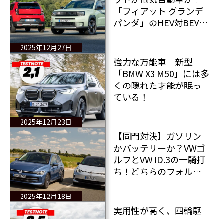
「フィアット グランデ
パンダ」のHEV対BEV
どちらが真のグランデ
パンダであるかを検
2025年12月27日
証！
強力な万能車 新型
「BMW X3 M50」には多
くの隠れた才能が眠っ
ている！
2025年12月23日
【同門対決】ガソリン
かバッテリーか？VWゴ
ルフとVW ID.3の一騎打
ち！どちらのフォルク
スワーゲンが優れてい
るのか？
2025年12月18日
実用性が高く、四輪駆