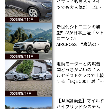
イフト？もちろんドイ
ツでも大人気だ 1年落
ち＆走行距離2.7万kmで
値段って安いのかな？
2026年6月19日
新世代シトロエンの旗
艦SUVが日本上陸「シト
ロエン C5
AIRCROSS」“魔法の絨
毯”の乗り心地と最新
48Vハイブリッドを融合
2026年5月11日
電動モーターと内燃機
関どっちがいいの？メ
ルセデス Eクラスで比較
する「EQE 500」対「E
450」
2026年5月8日
【JAIA試乗会】マイルド
ハイブリッドシステム