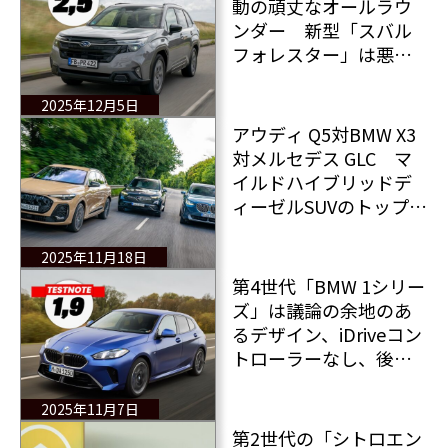
動の頑丈なオールラウ
ンダー 新型「スバル
フォレスター」は悪路
でも優れた性能を発揮
する！
2025年12月5日
アウディ Q5対BMW X3
対メルセデス GLC マ
イルドハイブリッドデ
ィーゼルSUVのトップモ
デル3台を徹底比較！
2025年11月18日
第4世代「BMW 1シリー
ズ」は議論の余地のあ
るデザイン、iDriveコン
トローラーなし、後輪
駆動なしという仕様で
登場
2025年11月7日
第2世代の「シトロエン