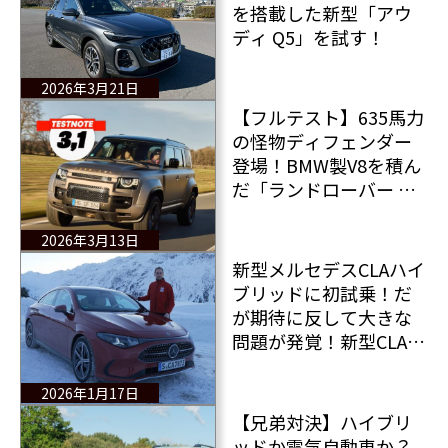
を搭載した新型「アウ
ディ Q5」を試す！
2026年3月21日
【フルテスト】635馬力
の怪物ディフェンダー
登場！BMW製V8を積ん
だ「ランドローバー デ
ィフェンダー P635 オク
タ」は本当に必要なの
2026年3月13日
か？
新型メルセデスCLAハイ
ブリッドに初試乗！だ
が期待に反して大きな
問題が発覚！新型CLAの
課題とは？
2026年1月17日
【兄弟対決】ハイブリ
ッドか電気自動車か？