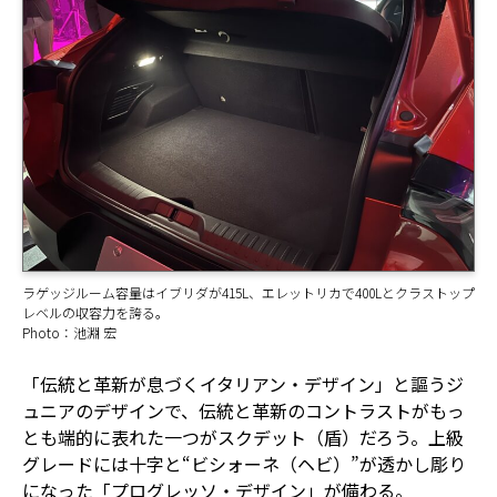
ラゲッジルーム容量はイブリダが415L、エレットリカで400Lとクラストップ
レベルの収容力を誇る。
Photo：池淵 宏
「伝統と革新が息づくイタリアン・デザイン」と謳うジ
ュニアのデザインで、伝統と革新のコントラストがもっ
とも端的に表れた一つがスクデット（盾）だろう。上級
グレードには十字と“ビシォーネ（ヘビ）”が透かし彫り
になった「プログレッソ・デザイン」が備わる。