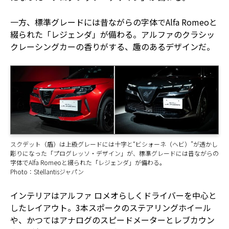
一方、標準グレードには昔ながらの字体でAlfa Romeoと
綴られた「レジェンダ」が備わる。アルファのクラシッ
クレーシングカーの香りがする、趣のあるデザインだ。
スクデット（盾）は上級グレードには十字と“ビシォーネ（ヘビ）”が透かし
彫りになった「プログレッソ・デザイン」が、標準グレードには昔ながらの
字体でAlfa Romeoと綴られた「レジェンダ」が備わる。
Photo：Stellantisジャパン
インテリアはアルファ ロメオらしくドライバーを中心と
したレイアウト。3本スポークのステアリングホイール
や、かつてはアナログのスピードメーターとレブカウン