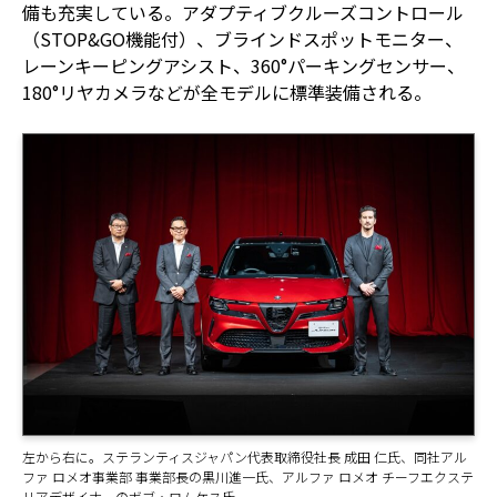
備も充実している。アダプティブクルーズコントロール
（STOP&GO機能付）、ブラインドスポットモニター、
レーンキーピングアシスト、360°パーキングセンサー、
180°リヤカメラなどが全モデルに標準装備される。
左から右に。ステランティスジャパン代表取締役社長 成田 仁氏、同社アル
ファ ロメオ事業部 事業部長の黒川進一氏、アルファ ロメオ チーフエクステ
リアデザイナーのボブ・ロムケス氏。