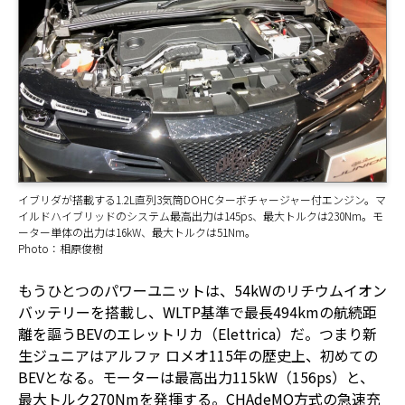
イブリダが搭載する1.2L直列3気筒DOHCターボチャージャー付エンジン。マ
イルドハイブリッドのシステム最高出力は145ps、最大トルクは230Nm。モ
ーター単体の出力は16kW、最大トルクは51Nm。
Photo：相原俊樹
もうひとつのパワーユニットは、54kWのリチウムイオン
バッテリーを搭載し、WLTP基準で最長494kmの航続距
離を謳うBEVのエレットリカ（Elettrica）だ。つまり新
生ジュニアはアルファ ロメオ115年の歴史上、初めての
BEVとなる。モーターは最高出力115kW（156ps）と、
最大トルク270Nmを発揮する。CHAdeMO方式の急速充