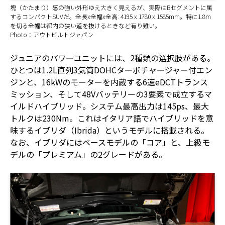
塊（かたまり）感の強い外形ゆえ大きく見えるが、実際はBセグメントに属
するコンパクトSUVだ。全長x全幅x全高: 4195 x 1780 x 1585mm。特に1.8m
を切る全幅は都内の狭い道を抜けるときなど有り難い。
Photo：アウトビルトジャパン
ジュニアのパワーユニットには、2種類の選択肢がある。
ひとつは1.2L直列3気筒DOHCターボチャージャー付エン
ジンと、16kWのモーターを内蔵する6速eDCTトランス
ミッション、そして48Vバッテリーの3要素で成立するマ
イルドハイブリッド。システム最高出力は145ps、最大
トルクは230Nm。これはイタリア語でハイブリッドを意
味するイブリダ（Ibrida）というモデルに搭載される。
なお、イブリダにはベースモデルの「コア」と、上級モ
デルの「プレミアム」の2グレードがある。