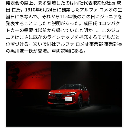
発表会の席上、まず登壇したのは同社代表取締役社長 成
田 仁氏。1910年6月24日に創業したアルファ ロメオの生
誕日にちなんで、それから115年後のこの日にジュニアを
発表することにしたと説明があった。成田氏はコンパク
トカーの需要は以前から感じていたと明かし、このジュ
ニアはまさに既存のラインナップを補充するモデルだと
位置づける。次いで同社アルファ ロメオ事業部 事業部長
の黒川進一氏が登壇。車両説明に移る。