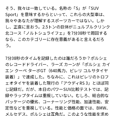
そう、我々は一致している。名称の「S」が「SUV
Sport」を意味するからといって、これらの大型車は、
我々やあなたが理解するスポーツカーではない。しか
し、正直に言おう。2.5トンの巨体がニュルブルクリンク
北コース「ノルトシュライフェ」を7分38秒で周回する
なら、このカテゴリーに存在意義があると言えるだろ
う。
7分38秒のタイムを記録したのは誰だろうか？ポルシェ
のレコードドライバー、ラーズ カーンが「ポルシェ カイ
エン クーペ ターボGT（640馬力、ピレリ コルサタイヤ
装着）」で達成した。ちなみに、これはピレリのトロフ
ェオタイヤを装着した現行の「アウディRS 3」とほぼ同
じ記録だ。だが、本日のパワーSUV比較テストでは、記
録やラップタイムは重視していない。むしろ、総合的な
パッケージの優劣、コーナーリング性能、加速性能、安
定性などを重視している。性能と価格の面では、BMW、
メルセデス、ポルシェは互角だ。このような性能を求め