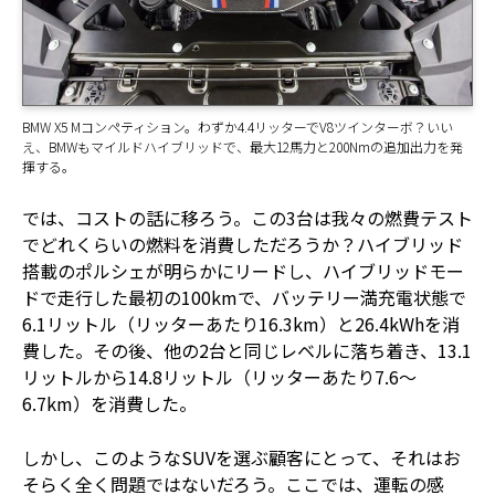
BMW X5 Mコンペティション。わずか4.4リッターでV8ツインターボ？いい
え、BMWもマイルドハイブリッドで、最大12馬力と200Nmの追加出力を発
揮する。
では、コストの話に移ろう。この3台は我々の燃費テスト
でどれくらいの燃料を消費しただろうか？ハイブリッド
搭載のポルシェが明らかにリードし、ハイブリッドモー
ドで走行した最初の100kmで、バッテリー満充電状態で
6.1リットル（リッターあたり16.3km）と26.4kWhを消
費した。その後、他の2台と同じレベルに落ち着き、13.1
リットルから14.8リットル（リッターあたり7.6～
6.7km）を消費した。
しかし、このようなSUVを選ぶ顧客にとって、それはお
そらく全く問題ではないだろう。ここでは、運転の感