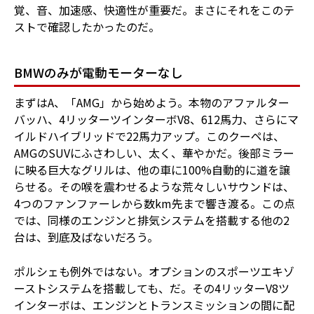
覚、音、加速感、快適性が重要だ。まさにそれをこのテ
ストで確認したかったのだ。
BMWのみが電動モーターなし
まずはA、「AMG」から始めよう。本物のアファルター
バッハ、4リッターツインターボV8、612馬力、さらにマ
イルドハイブリッドで22馬力アップ。このクーペは、
AMGのSUVにふさわしい、太く、華やかだ。後部ミラー
に映る巨大なグリルは、他の車に100%自動的に道を譲
らせる。その喉を震わせるような荒々しいサウンドは、
4つのファンファーレから数km先まで響き渡る。この点
では、同様のエンジンと排気システムを搭載する他の2
台は、到底及ばないだろう。
ポルシェも例外ではない。オプションのスポーツエキゾ
ーストシステムを搭載しても、だ。その4リッターV8ツ
インターボは、エンジンとトランスミッションの間に配