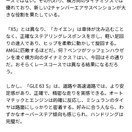
ーズではない。その代わり、横方向のダイナミクスでは
優れており、新しい2チャンバーエアサスペンションが大
きな役割を果たしている。
「X5」とは異なり、「カイエン」は車体が沈み込むこと
なく、正確なステアリングレスポンスを示し、軽い足回
りの達人であり、ヒップを柔軟に動かして旋回する。
AMGに匹敵するほどだ。何？ベンツがツッフェンハウゼ
ンを凌ぐ横方向のダイナミクス？はい、今回はその通り
だ。おそらくレースコースでは異なる結果になるだろ
う。
しかし、「GLE 63 S」は、道路や高速道路では、より安
定感があり、正確で、精密な走りを実感できる。オート
マチックとエンジンは的確に反応し、ミシュランのタイ
ヤは路面にしっかりと密着する。好みに合う人なら、わ
ずかなオーバーステア傾向も感じられ、ハンドリングは
完璧だ。