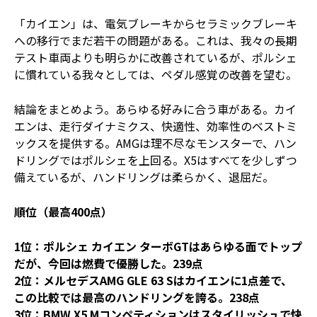
「カイエン」は、電気ブレーキからセラミックブレーキ
への移行でまだ若干の問題がある。これは、我々の長期
テスト車両よりも明らかに改善されているが、ポルシェ
に慣れている我々としては、ペダル感覚の改善を望む。
結論をまとめよう。あらゆる好みに合う車がある。カイ
エンは、走行ダイナミクス、快適性、効率性のベストミ
ックスを提供する。AMGは理不尽なモンスターで、ハン
ドリングではポルシェを上回る。X5はすべてを少しずつ
備えているが、ハンドリングは柔らかく、退屈だ。
順位（最高400点）
1位：ポルシェ カイエン ターボGTはあらゆる面でトップ
だが、今回は燃費で優勝した。239点
2位：メルセデスAMG GLE 63 Sはカイエンに1点差で、
この比較では最高のハンドリングを誇る。238点
3位：BMW X5 Mコンペティションはスタイリッシュで快