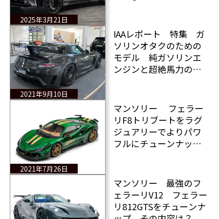
ーがテスラ サイバート
ラックを過激にチュー
2025年3月21日
ニング
IAAレポート 特集 ガ
ソリンオタクのための
モデル 純ガソリンエ
ンジンと超絶馬力のモ
デル×14台！
2021年9月10日
マンソリー フェラー
リF8トリブートをラグ
ジュアリーでよりパワ
フルにチューンナッ
プ その詳細をレポー
ト
2021年7月26日
マンソリー 最強のフ
ェラーリV12 フェラー
リ812GTSをチューンナ
ップ その内容は？