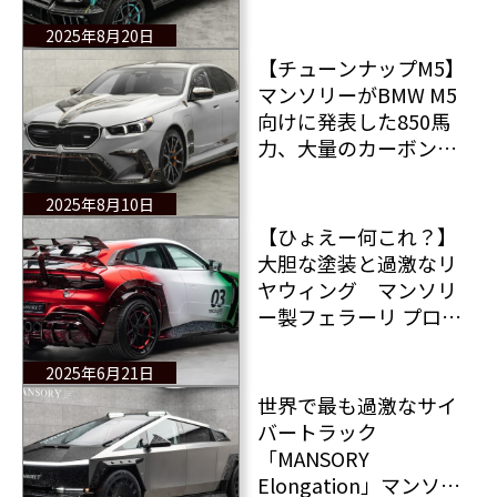
ンを採用した芸術的なG
クラス ポップアート カ
2025年8月20日
ブリオレ誕生！
【チューンナップM5】
マンソリーがBMW M5
向けに発表した850馬
力、大量のカーボン、
黒の22インチホイー
ル、トリプルマフラー
2025年8月10日
が賛否両論を呼んでい
【ひょえー何これ？】
る！
大胆な塗装と過激なリ
ヤウィング マンソリ
ー製フェラーリ プロサ
ングエの超限定チュー
ンナップモデル プグ
2025年6月21日
ナトル トリコロール登
世界で最も過激なサイ
場
バートラック
「MANSORY
Elongation」マンソリ