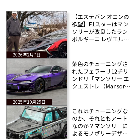
【エステバン オコンの
欲望】F1スターはマン
ソリーが改良したラン
ボルギーニ レヴエルト
を購入するために愛車
のフェラーリ296 GTBを
2026年2月7日
手放した
紫色のチューニングさ
れたフェラーリ12チリ
ンドリ「マンソリー エ
クエストレ（Mansory
Equestre）」とは？
2025年10月25日
これはチューニングな
のか、それともアート
なのか？マンソリーに
よるモノポリーデザイ