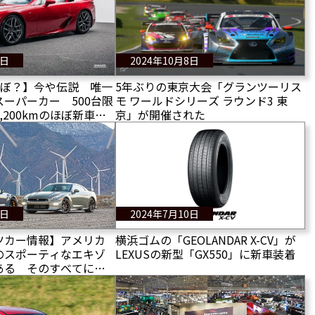
8日
2024年10月8日
んぼ？】今や伝説 唯一
5年ぶりの東京大会「グランツーリス
ーパーカー 500台限
モ ワールドシリーズ ラウンド3 東
,200kmのほぼ新車の
京」が開催された
の値段は？
5日
2024年7月10日
ツカー情報】アメリカ
横浜ゴムの「GEOLANDAR X-CV」が
のスポーティなエキゾ
LEXUSの新型「GX550」に新車装着
ある そのすべてに乗