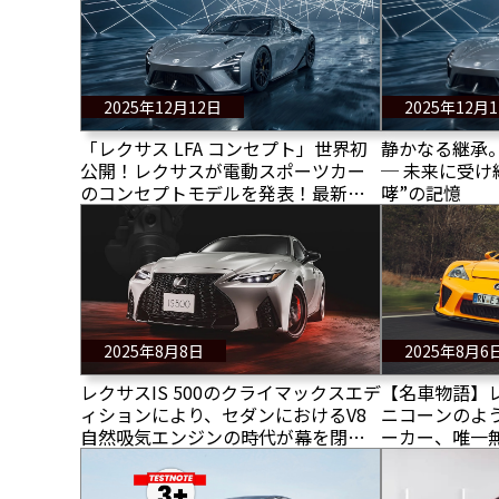
2025年12月12日
2025年12月
「レクサス LFA コンセプト」世界初
静かなる継承。Lex
公開！レクサスが電動スポーツカー
─ 未来に受け
のコンセプトモデルを発表！最新詳
哮”の記憶
細情報をお届け！
2025年8月8日
2025年8月6
レクサスIS 500のクライマックスエデ
【名車物語】レ
ィションにより、セダンにおけるV8
ニコーンのよ
自然吸気エンジンの時代が幕を閉じ
ーカー、唯一
る
ツカーだ！LF
ディション