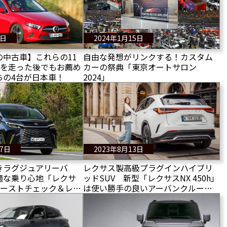
6日
2024年1月15日
の中古車】これらの11
自由な発想がリンクする！カスタム
mを走った後でもお薦め
カーの祭典「東京オートサロン
ちの4台が日本車！
2024」
17日
2023年8月13日
きラグジュアリーバ
レクサス製高級プラグインハイブリ
適な乗り心地「レクサ
ッドSUV 新型「レクサスNX 450h」
ァーストチェック＆レポ
は使い勝手の良いアーバンクルーザ
ー