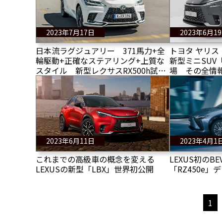
2023年7月17日
2023年6月1
日本流ラグジュアリー 371馬力+全
トヨタ ヤリス
輪駆動+正確なステアリング+上質な
新型ミニSUV
スタイル 新型レクサスRX500h試乗
場 その全情
記
2023年6月11日
2023年4月1
これまでの高級車の概念を変える
LEXUS初のB
LEXUSの新型「LBX」世界初公開
「RZ450e」
1