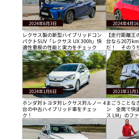
2024年6月3日
2024年4月1
レクサス製の新型ハイブリッドコン
【走行距離王
パクトSUV「レクサス UX 300h」快
台なら20万k
適性重視の性能と実力をチェック
だ！ そのう
2024年1月6日
2023年11月
ホンダ対トヨタ対レクサス対ルノー 4
まごうことな
台の中古ハイブリッド車をチェッ
ン 全席で快
ク！
ス LM」のフ
ート！