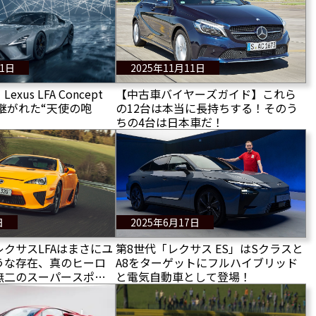
11日
2025年11月11日
us LFA Concept
【中古車バイヤーズガイド】これら
継がれた“天使の咆
の12台は本当に長持ちする！そのう
ちの4台は日本車だ！
日
2025年6月17日
クサスLFAはまさにユ
第8世代「レクサス ES」はSクラスと
うな存在、真のヒーロ
A8をターゲットにフルハイブリッド
無二のスーパースポー
と電気自動車として登場！
Aニュルブルクリンク エ