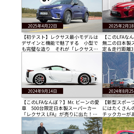
2025年4月22日
2025年2月1
【初テスト】レクサス最小モデルは
【このLFAな
デザインと機能で魅了する 小型で
無二の日本製ス
も完璧な造り それが「レクサス
定＆走行距離3
LBX」のモットーだ その性能をチェ
レクサスLFA
ック！
2024年9月14日
2024年8月2
【このLFAなんぼ？】Mr. ビーンの愛
【新型スポー
車 500台限定日本製スーパーカー
にはたくさん
「レクサス LFA」が売りに出た！その
チックカーが
価格は？
りたい！