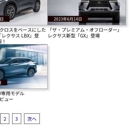
9日
2023年6月14日
 クロスをベースにした
「ザ・プレミアム・オフローダー」
「レクサス LBX」登
レクサス新型「GX」登場
報！
日
EV専用モデル
デビュー
2
3
次へ