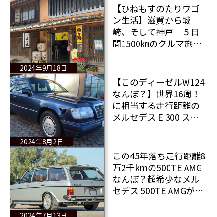
【ひねもすのたりワゴ
ン生活】滋賀から城
崎、そして神戸 ５日
間1500㎞のクルマ旅
その14
2024年9月18日
【このディーゼルW124
なんぼ？】世界16周！
に相当する走行距離の
メルセデス E 300 ステ
ーションワゴンの値段
は？
2024年8月2日
この45年落ち走行距離8
万2千kmの500TE AMG
なんぼ？超希少なメル
セデス 500TE AMGがオ
ークションに
2024年7月13日