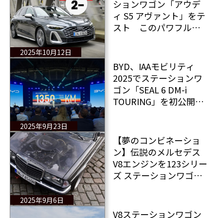
ションワゴン「アウデ
ィ S5 アヴァント」をテ
スト このパワフルな
高級車はその高価格に
見合うか？
2025年10月12日
BYD、IAAモビリティ
2025でステーションワ
ゴン「SEAL 6 DM-i
TOURING」を初公開
欧州初生産モデルや新
しい認定中古車制度も
2025年9月23日
発表
【夢のコンビネーショ
ン】伝説のメルセデス
V8エンジンを123シリー
ズ ステーションワゴン
に搭載 存在しなかっ
た「メルセデス
2025年9月6日
560TE」物語
V8ステーションワゴン