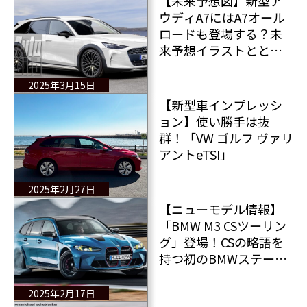
【未来予想図】新型ア
ウディA7にはA7オール
ロードも登場する？未
来予想イラストととも
に現時点での全情報を
お届け！
2025年3月15日
【新型車インプレッシ
ョン】使い勝手は抜
群！「VW ゴルフ ヴァリ
アントeTSI」
2025年2月27日
【ニューモデル情報】
「BMW M3 CSツーリン
グ」登場！CSの略語を
持つ初のBMWステーシ
ョンワゴンはM4 CSLよ
りも速く加速する！
2025年2月17日