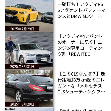
一騎打ち！アウディRS
6アヴァント パフォーマ
ンスとBMW M5ツーリ
ングのガチンコ勝負
最終勝者は？
2025年7月29日
【アウディA4アバント
のオーナーに訊く】エ
ンジン専用コーティン
グ剤「REWITEC
PowerShot（レヴィテ
ック パワーショッ
2025年3月31日
ト）」を選ぶ理由
【このCLSなんぼ？】走
2025〜#3
行距離18万km超のエレ
ガントな「メルセデス
CLSシューティングブレ
ーク」が約270万円と手
頃な価格で販売中
2025年3月29日