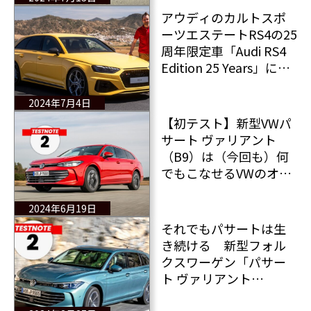
アウディのカルトスポ
ーツエステートRS4の25
周年限定車「Audi RS4
Edition 25 Years」に初
試乗
2024年7月4日
【初テスト】新型VWパ
サート ヴァリアント
（B9）は（今回も）何
でもこなせるVWのオー
ルラウンダーだ！
2024年6月19日
それでもパサートは生
き続ける 新型フォル
クスワーゲン「パサー
ト ヴァリアント
（B9）」のドライビン