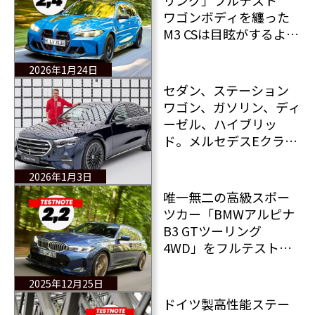
リング」フルテスト
ワゴンボディを纏った
M3 CSは目眩がするよう
な力感で猛烈に走る！
2026年1月24日
セダン、ステーション
ワゴン、ガソリン、ディ
ーゼル、ハイブリッ
ド。メルセデスEクラス
は多様性に富んでいる
2026年1月3日
唯一無二の高級スポー
ツカー「BMWアルピナ
B3 GTツーリング
4WD」をフルテストで
徹底チェック その性
能とは？
2025年12月25日
ドイツ製高性能ステー