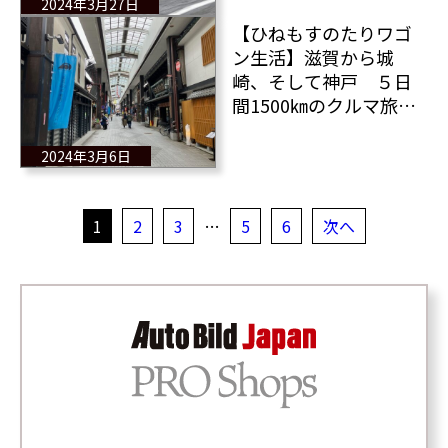
グインプレッション！
2024年3月27日
【ひねもすのたりワゴ
ン生活】滋賀から城
崎、そして神戸 ５日
間1500㎞のクルマ旅
その3
2024年3月6日
1
2
3
…
5
6
次へ