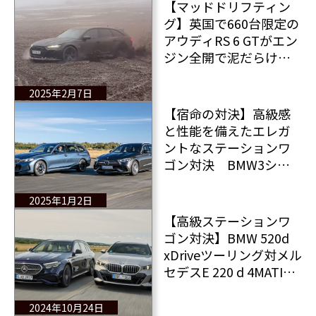
【マッドドリフティン
グ】英国で660台限定の
アウディRS 6 GTがエン
ジン全開で泥だらけの
フィールドを走り抜け
る！インスタ動画でチ
2025年2月7日
ェック！
【宿命の対決】高級感
と性能を備えたエレガ
ントなステーションワ
ゴン対決 BMW3シリ
ーズ対メルセデスCクラ
ス 僅差で勝利したの
2025年1月2日
は？
【高級ステーションワ
ゴン対決】BMW 520d
xDriveツーリング対メル
セデスE 220 d 4MATIC
T 果たして勝者は？
2024年10月24日