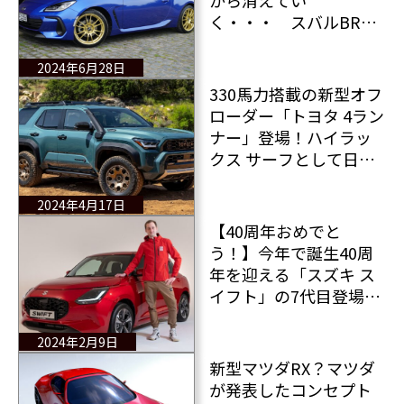
から消えてい
く・・・ スバルBRZ
の特別仕様車「ファイ
ナルエディション」登
2024年6月28日
場！
330馬力搭載の新型オフ
ローダー「トヨタ 4ラン
ナー」登場！ハイラッ
クス サーフとして日本
導入はあるのか？
2024年4月17日
【40周年おめでと
う！】今年で誕生40周
年を迎える「スズキ ス
イフト」の7代目登場
日本の誇る小型車ので
きることすべてをレポ
2024年2月9日
ート！
新型マツダRX？マツダ
が発表したコンセプト