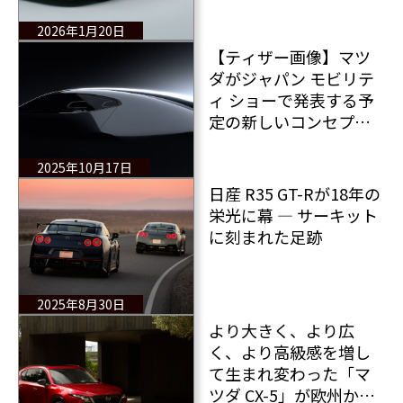
2026年1月20日
【ティザー画像】マツ
ダがジャパン モビリテ
ィ ショーで発表する予
定の新しいコンセプト
カーを予告 マツダ ビ
ジョンはセダン？それ
2025年10月17日
ともクロスオーバー？
日産 R35 GT-Rが18年の
栄光に幕 ― サーキット
に刻まれた足跡
2025年8月30日
より大きく、より広
く、より高級感を増し
て生まれ変わった「マ
ツダ CX-5」が欧州から