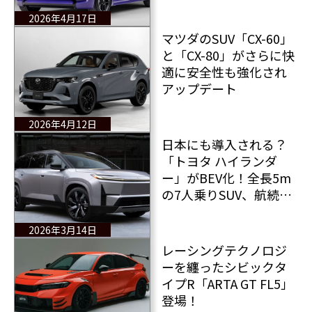
国市場で発売開始！
2026年4月17日
マツダのSUV「CX-60」
と「CX-80」がさらに快
適に安全性も強化され
アップデート
2026年4月12日
日本にも導入される？
「トヨタ ハイランダ
ー」がBEV化！全長5m
の7人乗りSUV、航続
520kmで登場
2026年3月14日
レーシングテクノロジ
ーを纏ったシビックタ
イプR「ARTA GT FL5」
登場！