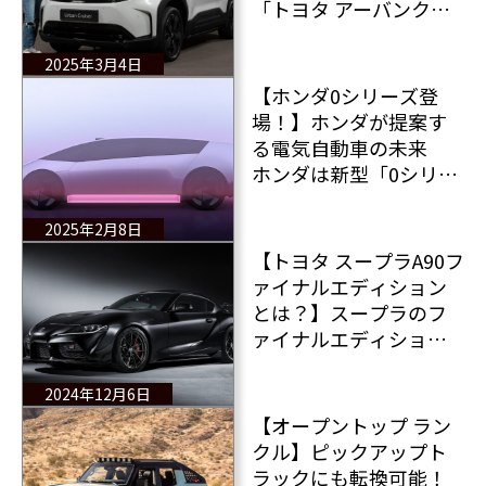
「トヨタ アーバンクル
ーザー」がEVとして新
登場 全ての情報をレ
2025年3月4日
ポート！
【ホンダ0シリーズ登
場！】ホンダが提案す
る電気自動車の未来
ホンダは新型「0シリー
ズ」をSUVとセダンとし
て発表 デザインはベ
2025年2月8日
ルトーネ？
【トヨタ スープラA90フ
ァイナルエディション
とは？】スープラのフ
ァイナルエディション
は限定300台 めっちゃ
気になりませんか？
2024年12月6日
【オープントップ ラン
クル】ピックアップト
ラックにも転換可能！