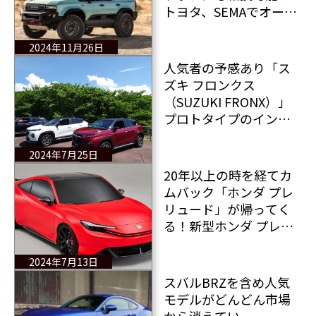
トヨタ、SEMAでオープ
ントップ ランドクルー
ザー コンセプトを初披
2024年11月26日
露！
人気者の予感あり「ス
ズキ フロンクス
（SUZUKI FRONX）」
プロトタイプのインプ
レッション
2024年7月25日
20年以上の時を経てカ
ムバック「ホンダ プレ
リュード」が帰ってく
る！新型ホンダ プレリ
ュードの最新情報
2024年7月13日
スバルBRZを含め人気
モデルがどんどん市場