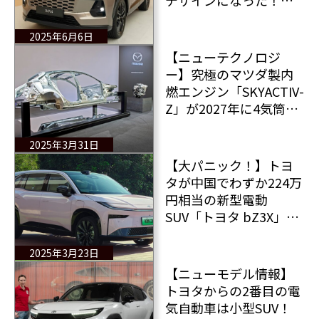
ての情報をお届け！
2025年6月6日
【ニューテクノロジ
ー】究極のマツダ製内
燃エンジン「SKYACTIV-
Z」が2027年に4気筒と
6気筒の2つのバージョ
ンで登場！
2025年3月31日
【大パニック！】トヨ
タが中国でわずか224万
円相当の新型電動
SUV「トヨタ bZ3X」を
発売すると注文殺到で
サーバークラッシュ！
2025年3月23日
【ニューモデル情報】
トヨタからの2番目の電
気自動車は小型SUV！