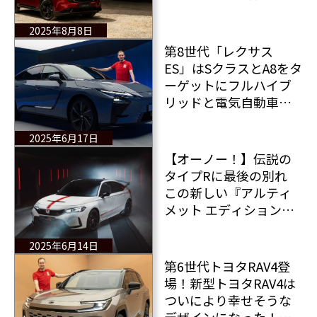
販売開始
2025年8月8日
第8世代「レクサス
ES」はSクラスとA8をタ
ーゲットにフルハイブ
リッドと電気自動車と
して登場！
2025年6月17日
【オーノー！】伝説の
タイプRに最後の別れ
この新しい『アルティ
メット エディション』
は、FL5型ホンダ シビッ
ク タイプRの終焉を告げ
2025年6月14日
るものだ・・・
第6世代トヨタRAV4登
場！新型トヨタRAV4は
ついにより幸せそうな
デザインになった！全