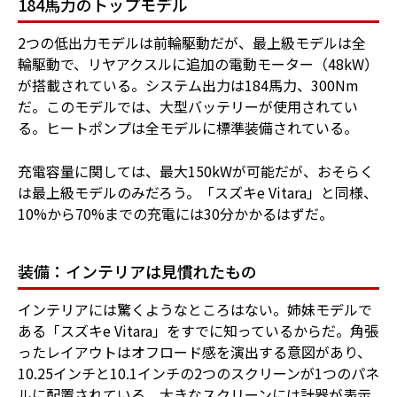
184馬力のトップモデル
2つの低出力モデルは前輪駆動だが、最上級モデルは全
輪駆動で、リヤアクスルに追加の電動モーター（48kW）
が搭載されている。システム出力は184馬力、300Nm
だ。このモデルでは、大型バッテリーが使用されてい
る。ヒートポンプは全モデルに標準装備されている。
充電容量に関しては、最大150kWが可能だが、おそらく
は最上級モデルのみだろう。「スズキe Vitara」と同様、
10%から70%までの充電には30分かかるはずだ。
装備：インテリアは見慣れたもの
インテリアには驚くようなところはない。姉妹モデルで
ある「スズキe Vitara」をすでに知っているからだ。角張
ったレイアウトはオフロード感を演出する意図があり、
10.25インチと10.1インチの2つのスクリーンが1つのパネ
ルに配置されている。大きなスクリーンには計器が表示