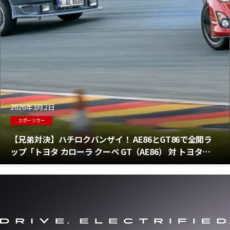
2026年3月2日
スポーツカー
【兄弟対決】ハチロクバンザイ！ AE86とGT86で全開ラ
ップ「トヨタ カローラ クーペ GT（AE86） 対 トヨタ
GT86（ZN6）」