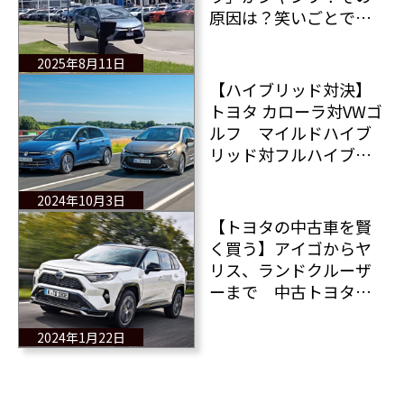
原因は？笑いごとでは
ない！それはこの星の
深刻な気候変動が原因
2025年8月11日
だ！
【ハイブリッド対決】
トヨタ カローラ対VWゴ
ルフ マイルドハイブ
リッド対フルハイブリ
ッド一騎打ち どちら
のコンセプトが優れて
2024年10月3日
いるのか？
【トヨタの中古車を賢
く買う】アイゴからヤ
リス、ランドクルーザ
ーまで 中古トヨタモ
デル×10台を徹底チェ
ック！
2024年1月22日