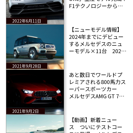
F1テクノロジーから生
まれたメルセデスのハ
イパーカー
2022年6月11日
【ニューモデル情報】
2024年までにデビュー
するメルセデスのニュ
ーモデル×11台 2024
年までのメルセデスに
よるイノベーション
2021年9月28日
あと数日でワールドプ
レミアされる800馬力ス
ーパースポーツカー
メルセデスAMG GT 73
e ティザー写真公開
2021年9月2日
【動画】新着ニュー
ス ついにテストコー