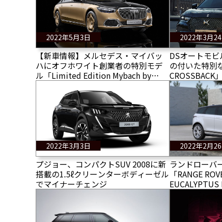
2022年5月3日
2022年3月2
【新車情報】メルセデス・マイバッ
DSオートモ
ハにオフホワイト創業者の特別モデ
の付いた特別な
ル「Limited Edition Mybach by
CROSSBAC
Virgil Abloh（リミテッド エディショ
ン マイバッハ バイ ヴァージル アブ
ロー）」が登場
2022年3月3日
2022年2月2
プジョー、コンパクトSUV 2008に新
ランドローバ
搭載の1.5ℓクリーンターボディーゼル
「RANGE ROV
でマイナーチェンジ
EUCALYPTUS
台で受注開始