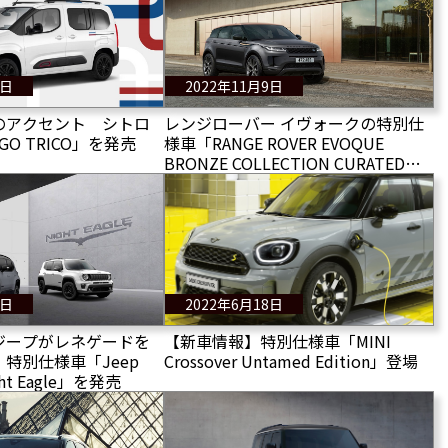
8日
2022年11月9日
のアクセント シトロ
レンジローバー イヴォークの特別仕
GO TRICO」を発売
様車「RANGE ROVER EVOQUE
BRONZE COLLECTION CURATED
FOR JAPAN」受注開始
3日
2022年6月18日
ジープがレネゲードを
【新車情報】特別仕様車「MINI
特別仕様車「Jeep
Crossover Untamed Edition」登場
ght Eagle」を発売