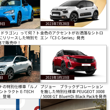
29日
2023年7月28日
6 ドラゴン」って何？ト
金色のアクセントがお洒落なシトロ
年にリリースした特別モ
エン「C3 C-Series」発売
格で販売中！
0日
2023年3月10日
カナの特別仕様車「ルノ
プジョー ブラックデコレーション
ントラクト E-TECH
を施した特別仕様車 PEUGEOT 3008
ID」登場
/ 5008 GT BlueHDi Black Packを発売