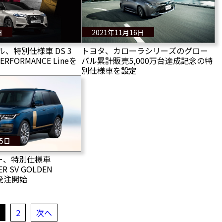
日
2021年11月16日
、特別仕様車 DS 3
トヨタ、カローラシリーズのグロー
PERFORMANCE Lineを
バル累計販売5,000万台達成記念の特
別仕様車を設定
15日
ー、特別仕様車
R SV GOLDEN
を受注開始
1
2
次へ