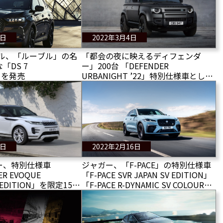
4日
2022年3月4日
ビル、「ルーブル」の名
「都会の夜に映えるディフェンダ
「DS 7
ー」200台 「DEFENDER
K」を発売
URBANIGHT ’22」特別仕様車として
販売される
6日
2022年2月16日
ー、特別仕様車
ジャガー、「F-PACE」の特別仕様車
ER EVOQUE
「F-PACE SVR JAPAN SV EDITION」
 EDITION」を限定150
「F-PACE R-DYNAMIC SV COLOUR
EDITION」を受注開始