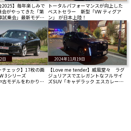
2025】毎年楽しみで
トータルパフォーマンスが向上した
乗会がやってきた「第
ベストセラー 新型「VW ティグア
輸入車試乗会」最新モデル
ン」 が日本上陸！
レポート！
22日
2024年11月19日
ーチェック】17枚の画
【Love me tender】威風堂々 ラグ
W 3シリーズ
ジュリアスでエレガントなフルサイ
の中古モデルをわかりや
ズSUV「キャデラック エスカレード
！
スポーツ25thアニバーサリーエディ
ション」との夢の5日間