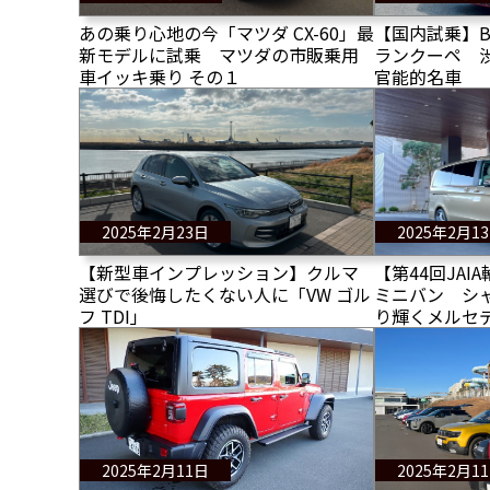
あの乗り心地の今「マツダ CX-60」最
【国内試乗】B
新モデルに試乗 マツダの市販乗用
ランクーペ 
車イッキ乗り その１
官能的名車
2025年2月23日
2025年2月1
【新型車インプレッション】クルマ
【第44回JA
選びで後悔したくない人に「VW ゴル
ミニバン シ
フ TDI」
り輝くメルセデス
クスクルーシ
ート！
2025年2月11日
2025年2月1