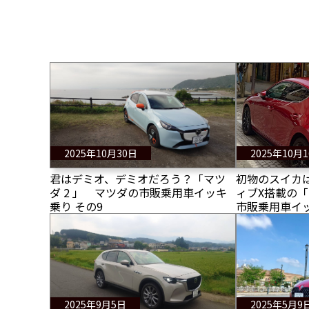
2025年10月30日
2025年10月
君はデミオ、デミオだろう？「マツ
初物のスイカ
ダ 2 」 マツダの市販乗用車イッキ
ィブX搭載の「
乗り その9
市販乗用車イッ
2025年9月5日
2025年5月9