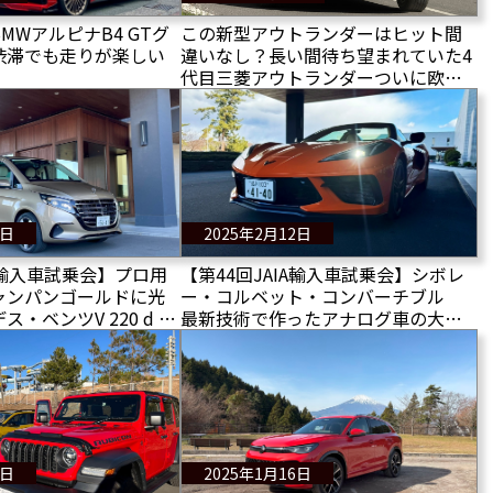
MWアルピナB4 GTグ
この新型アウトランダーはヒット間
渋滞でも走りが楽しい
違いなし？長い間待ち望まれていた4
代目三菱アウトランダーついに欧州
上陸！
3日
2025年2月12日
IA輸入車試乗会】プロ用
【第44回JAIA輸入車試乗会】シボレ
ャンパンゴールドに光
ー・コルベット・コンバーチブル
・ベンツV 220 d エ
最新技術で作ったアナログ車の大傑
ブロングに試乗＆レポ
作！
1日
2025年1月16日