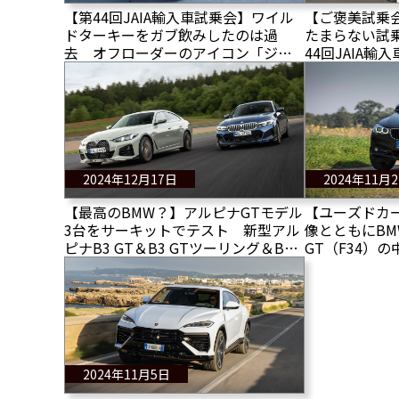
【第44回JAIA輸入車試乗会】ワイル
【ご褒美試乗会
ドターキーをガブ飲みしたのは過
たまらない試
去 オフローダーのアイコン「ジー
44回JAIA
プ ラングラー アンリミテッド ルビコ
13台を試乗＆
ン」
2024年12月17日
2024年11月
【最高のBMW？】アルピナGTモデル
【ユーズドカ
3台をサーキットでテスト 新型アル
像とともにBM
ピナB3 GT＆B3 GTツーリング＆B4
GT（F34）
GT
すくレビュー
2024年11月5日