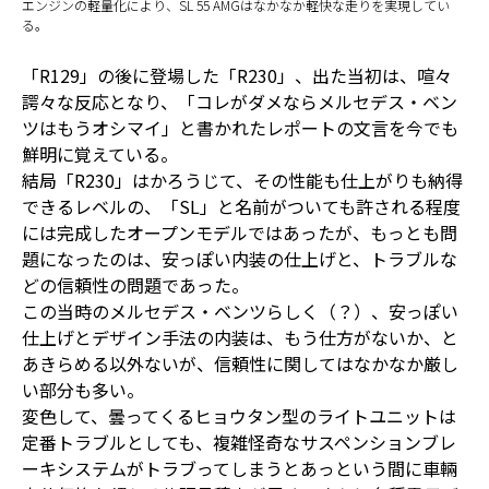
エンジンの軽量化により、SL 55 AMGはなかなか軽快な走りを実現してい
る。
「R129」の後に登場した「R230」、出た当初は、喧々
諤々な反応となり、「コレがダメならメルセデス・ベン
ツはもうオシマイ」と書かれたレポートの文言を今でも
鮮明に覚えている。
結局「R230」はかろうじて、その性能も仕上がりも納得
できるレベルの、「SL」と名前がついても許される程度
には完成したオープンモデルではあったが、もっとも問
題になったのは、安っぽい内装の仕上げと、トラブルな
どの信頼性の問題であった。
この当時のメルセデス・ベンツらしく（？）、安っぽい
仕上げとデザイン手法の内装は、もう仕方がないか、と
あきらめる以外ないが、信頼性に関してはなかなか厳し
い部分も多い。
変色して、曇ってくるヒョウタン型のライトユニットは
定番トラブルとしても、複雑怪奇なサスペンションブレ
ーキシステムがトラブってしまうとあっという間に車輛