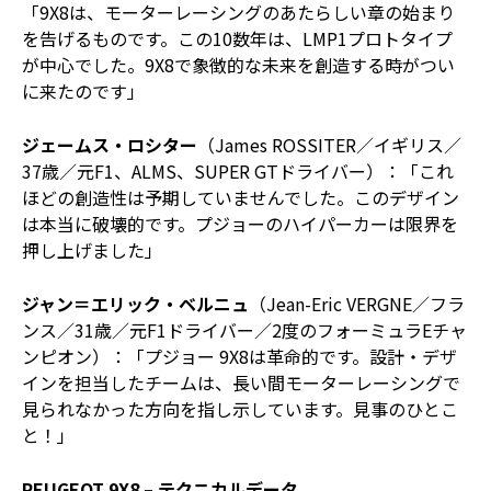
「9X8は、モーターレーシングのあたらしい章の始まり
を告げるものです。この10数年は、LMP1プロトタイプ
が中心でした。9X8で象徴的な未来を創造する時がつい
に来たのです」
ジェームス・ロシター
（James ROSSITER／イギリス／
37歳／元F1、ALMS、SUPER GTドライバー）：「これ
ほどの創造性は予期していませんでした。このデザイン
は本当に破壊的です。プジョーのハイパーカーは限界を
押し上げました」
ジャン＝エリック・ベルニュ
（Jean-Eric VERGNE／フラ
ンス／31歳／元F1ドライバー／2度のフォーミュラEチャ
ンピオン）：「プジョー 9X8は革命的です。設計・デザ
インを担当したチームは、長い間モーターレーシングで
見られなかった方向を指し示しています。見事のひとこ
と！」
PEUGEOT 9X8 – テクニカルデータ