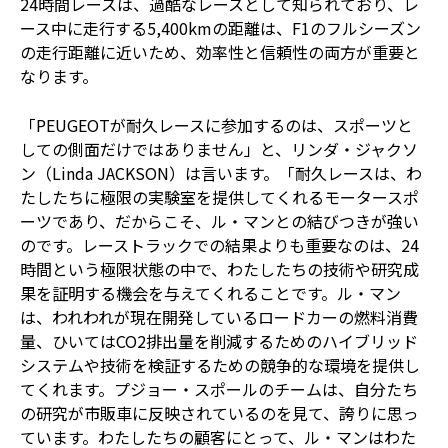
24時間レースは、過酷なレースとして知られており、レ
ース中に走行する5,400kmの距離は、F1のフルシーズン
の走行距離に近いため、効率性と信頼性の両方が重要と
なります。
「PEUGEOTが耐久レースに参加するのは、スポーツと
しての側面だけではありません」と、リンダ・ジャクソ
ン（Linda JACKSON）は言います。「耐久レースは、わ
たしたちに極限の実験室を提供してくれるモータースポ
ーツであり、だからこそ、ル・マンとの結びつきが強い
のです。レーストラックでの結果よりも重要なのは、24
時間という極限状態の中で、わたしたちの技術や研究成
果を証明する機会を与えてくれることです。ル・マン
は、われわれが現在開発しているロードカーの燃料消費
量、ひいてはCO2排出量を削減するためのハイブリッド
システムや技術を検証するための競争的な環境を提供し
てくれます。プジョー・スポールのチームは、自分たち
の研究が市販車に反映されているのを見て、誇りに思っ
ています。わたしたちの顧客にとって、ル・マンはわた