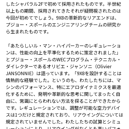
したシャパラル2Fで初めて採用されたものです。半世紀
以上もの期間、採用されてきたそれが疑問視されたのは
今回が初めてでしょう。9X8の革新的なリアエンドは、
プジョー・スポールのエンジニアリングチームの研究か
ら生まれたものです。
「あたらしいル・マン・ハイパーカーのレギュレーショ
ンは、性能の向上を平準化するために策定されました」
とプジョー・スポールのWECプログラム・テクニカル・
ダイレクターであるオリビエ・ジャンソニ（Olivier
JANSONNIE）は語っています。「9X8を設計することは
情熱的な経験でした。というのも、わたしたちには、マ
シンのパフォーマンス、特にエアロダイナミクスを最適
化するために、発明や革新的な思考に関してまったく自
由に、常識にとらわれない方法を探ることができたから
です。レギュレーションでは、調整が可能な空力デバイ
スは1つだけと規定されており、リアウイングについては
規定されていませんでした。わたしたちの試算とシミュ
レーションにより、リアウイングがなくとも高いパフォ