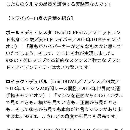
したちのクルマの品質を証明する実験室なのです」
【ドライバー自身の言葉を紹介】
ポール・ディ・レスタ
（Paul DI RESTA ／スコットラン
ド出身／35歳／元F1ドライバー／2010年DTMチャンピ
オン）：「誰もがハイパーカーがどんなものかと思って
いたでしょう。そして、ここにそれが実現しました。
9X8のアグレッシブで革新的なスタンスと強力なブラン
ド・アイデンティティは大きな驚きです」
ロイック・デュバル
（Loïc DUVAL／フランス／39歳／
2013年ル・マン24時間レース優勝／2013年世界耐久選
手権チャンピオン）：「マシンを正面から4:3のアングル
で見たときも、横から見たときも、正面から見たとき
も、そして後ろから見ても素敵だと言うマシンがありま
すよね。9X8は、まさにどの角度から見ても最高です」