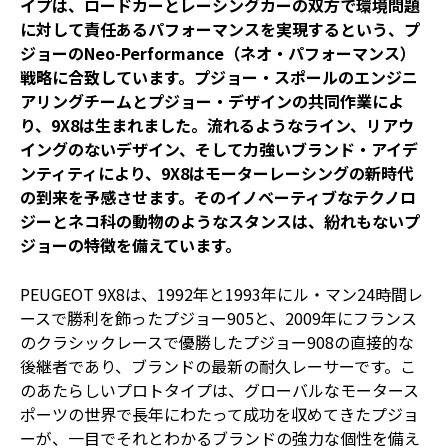
イプは、ロードカーとレーシングカーの双方で環境問題
に対して責任あるパフォーマンスを実現するという、プ
ジョーのNeo-Performance（ネオ・パフォーマンス）
戦略に合致しています。プジョー・スポールのエンジニ
アリングチームとプジョー・デザインの共同作業によ
り、9X8は生まれました。流れるようなライン、リアウ
イングのないデザイン、そして力強いブランド・アイデ
ンティティにより、9X8はモーターレーシングの新時代
の到来を予感させます。そのイノベーティブなテクノロ
ジーとネコ科の動物のようなスタンスは、紛れもないプ
ジョーの特徴を備えています。
PEUGEOT 9X8は、1992年と1993年にル・マン24時間レ
ースで勝利を飾ったプジョー905と、2009年にフランス
のクラシックレースで優勝したプジョー908の直接的な
後継者であり、ブランドの最新の耐久レーサーです。こ
のあたらしいプロトタイプは、グローバルなモータース
ポーツの世界で長年にわたって成功を収めてきたプジョ
ーが、一目でそれとわかるブランドの強力な個性を備え