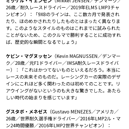
ミッケル・イェンセン
（Mikkel JENSEN／デンマーク／
26歳／耐久レースドライバー／2019年ELMS LMP3チャ
ンピオン）：「9X8のラインは、ここ数カ月で発表され
たり、ほのめかされたりしたものとはまったく異なりま
す。このようなスタイルのものはこれまでに試みられた
ことがないため、このクルマで勝利することに成功すれ
ば、歴史的な瞬間となるでしょう」
ケビン・マグヌッセン
（Kevin MAGNUSSEN／デンマー
ク／28歳／元F1ドライバー／IMSA耐久レースドライバ
ー）：「これはかつてないものといえるだろう。本当に
レースの未来そのものだ。レーシングカーの実際のデザ
インにこれほど多く関わったのは初めてのことです。リ
アウイングがないというのも大きな驚きでした。あたら
しい時代の始まりを感じています」
グスタボ・メネゼス
（Gustavo MENEZES／アメリカ／
26歳／世界耐久選手権ドライバー／2016年LMP2ル・マ
ン24時間優勝／2016年LMP2世界チャンピオン）：