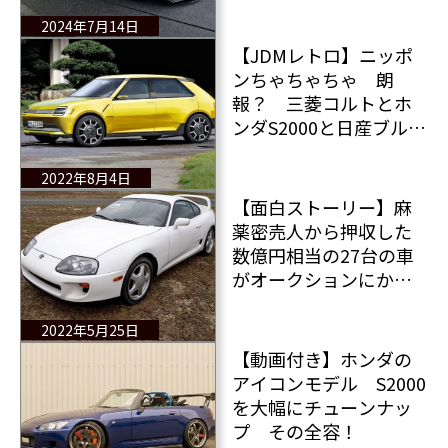
Days」
2024年7月14日
【JDMレトロ】ニッポ
ンちゃちゃちゃ 朗
報？ 三菱コルトとホ
ンダS2000と日産ブルー
バードが帰って来
る？ 最新情報！
2022年8月4日
【面白ストーリー】麻
薬密売人から押収した
数億円相当の27台の車
がオークションにかけ
られる スープラ×13
台 M3×6台
2022年5月25日
【動画付き】ホンダの
アイコンモデル S2000
を大幅にチューンナッ
プ その全容！