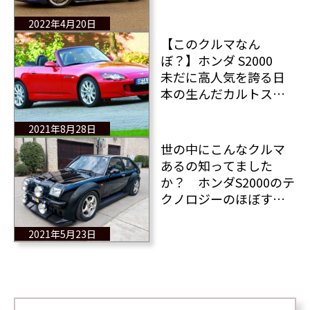
2022年4月20日
【このクルマなん
ぼ？】ホンダ S2000
未だに高人気を誇る日
本の生んだカルトスポ
ーツカー クラシック
オブ ザ デイ
2021年8月28日
世の中にこんなクルマ
あるの知ってました
か？ ホンダS2000のテ
クノロジーのほぼすべ
てを備えたボクスホー
ル シベット（オペル カ
2021年5月23日
デット）