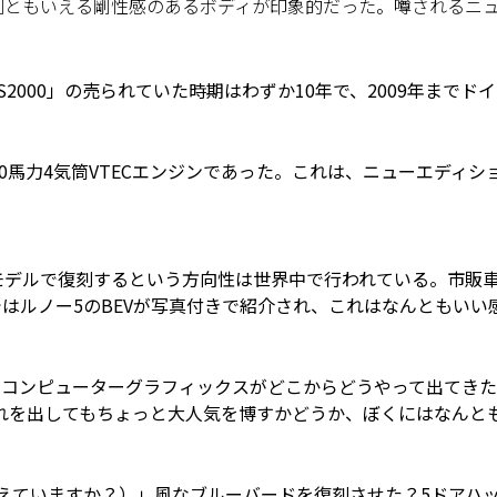
異例ともいえる剛性感のあるボディが印象的だった。噂されるニ
2000」の売られていた時期はわずか10年で、2009年までド
40馬力4気筒VTECエンジンであった。これは、ニューエディシ
モデルで復刻するという方向性は世界中で行われている。市販
ではルノー5のBEVが写真付きで紹介され、これはなんともいい
。
たコンピューターグラフィックスがどこからどうやって出てき
れを出してもちょっと大人気を博すかどうか、ぼくにはなんと
えていますか？）」風なブルーバードを復刻させた？5ドアハ