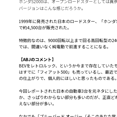
ホンダS2000は、オープンロードスターとしては
バージョンはこんな感じだろうか。
1999年に発売された日本のロードスター、「ホンダS
で約4,500台が販売された。
特徴的なのは、9000回転以上まで回る高回転型の2
では、間違いなく純電動で前進することになる。
【ABJのコメント】
BEVをレトロルック、というか今まで存在していた
はすでに「フィアット500」も売っているし、最近
の仕上がりで、個人的にほしいと思ったものである
今回レポートされた日本の自動車3台を元ネタにし
か、さっぱりわからない部分も多いのだが、正直ど
えない部分が多い。
なかでも「ブルーバード オージー（そこのあなた覚