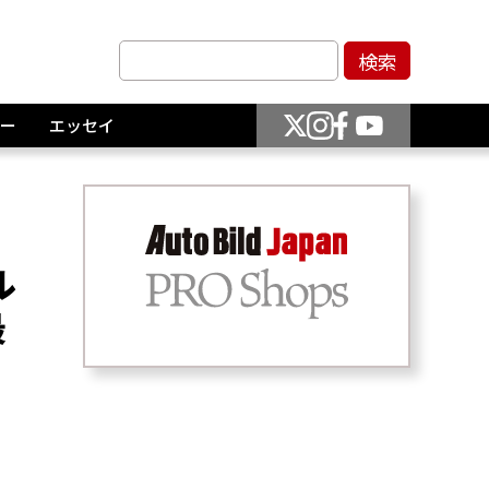
ー
エッセイ
ル
最