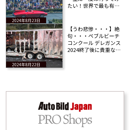
たい！世界で最も有名
で高級なコンクールに
普段見ることのできな
2024年8月23日
い希少なクルマが終結
【うわ悲惨・・・】絶
@ペブルビーチ
句・・・ペブルビーチ
コンクール デレガンス
2024終了後に貴重なワ
ンオフカーが輸送中の
トレーラーで炎上！辛
2024年8月22日
い・・・