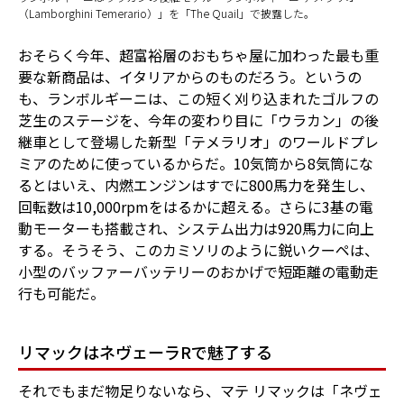
（Lamborghini Temerario）」を「The Quail」で披露した。
おそらく今年、超富裕層のおもちゃ屋に加わった最も重
要な新商品は、イタリアからのものだろう。というの
も、ランボルギーニは、この短く刈り込まれたゴルフの
芝生のステージを、今年の変わり目に「ウラカン」の後
継車として登場した新型「テメラリオ」のワールドプレ
ミアのために使っているからだ。10気筒から8気筒にな
るとはいえ、内燃エンジンはすでに800馬力を発生し、
回転数は10,000rpmをはるかに超える。さらに3基の電
動モーターも搭載され、システム出力は920馬力に向上
する。そうそう、このカミソリのように鋭いクーペは、
小型のバッファーバッテリーのおかげで短距離の電動走
行も可能だ。
リマックはネヴェーラRで魅了する
それでもまだ物足りないなら、マテ リマックは「ネヴェ