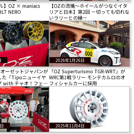
OZ × maniacs
【OZの流儀〜ホイールがつなぐイタ
-HLT NERO
リアと日本】第2回 －切っても切れな
いラリーとの縁－
日
2026年1月26日
ng】オーゼットジャパンが
「OZ Superturismo TGR-WRT」が
た「Tipoニューイヤ
WRC第1戦ラリー モンテカルロのオ
 with チャオ！フェス
フィシャルカーに採用
7日
2025年11月4日