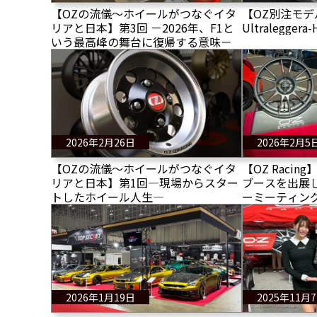
【OZの流儀〜ホイールがつなぐイタ
【OZ別注モデル】
リアと日本】第3回 －2026年、F1と
Ultraleggera
いう最高峰の舞台に復帰する意味－
2026年2月26日
2026年2月5
【OZの流儀〜ホイールがつなぐイタ
【OZ Raci
リアと日本】第1回―現場からスター
ブースを出展し
トしたホイール人生―
ーミーティング
トリコ2026」
2026年1月19日
2025年11月