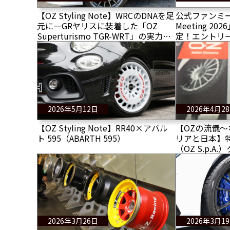
【OZ Styling Note】WRCのDNAを足
公式ファンミー
元に―GRヤリスに装着した「OZ
Meeting 2
Superturismo TGR-WRT」の実力と
定！エントリ
は？
2026年5月12日
2026年4月2
【OZ Styling Note】RR40×アバル
【OZの流儀
ト 595（ABARTH 595）
リアと日本】
（OZ S.p.
ーニ会長にイ
2026年3月26日
2026年3月1