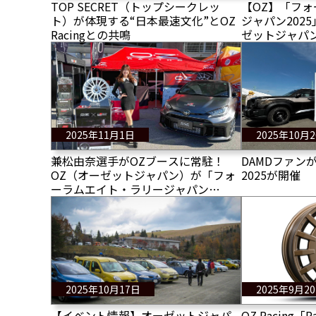
TOP SECRET（トップシークレッ
【OZ】「フ
ト）が体現する“日本最速文化”とOZ
ジャパン202
Racingとの共鳴
ゼットジャパ
2025年11月1日
2025年10月
兼松由奈選手がOZブースに常駐！
DAMDファンが
OZ（オーゼットジャパン）が「フォ
2025が開催
ーラムエイト・ラリージャパン
2025」にブース出展
2025年10月17日
2025年9月2
【イベント情報】オーゼットジャパ
OZ Racing「R