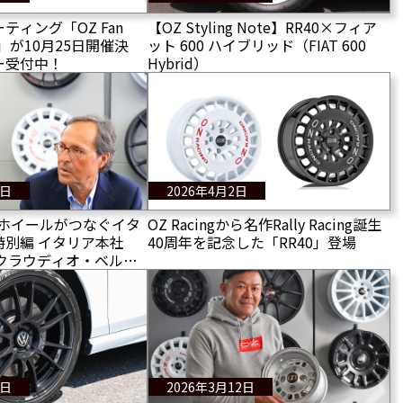
ティング「OZ Fan
【OZ Styling Note】RR40×フィア
026」が10月25日開催決
ット 600 ハイブリッド（FIAT 600
ー受付中！
Hybrid）
8日
2026年4月2日
〜ホイールがつなぐイタ
OZ Racingから名作Rally Racing誕生
特別編 イタリア本社
40周年を記念した「RR40」登場
A.）クラウディオ・ベルノ
ンタビュー
9日
2026年3月12日