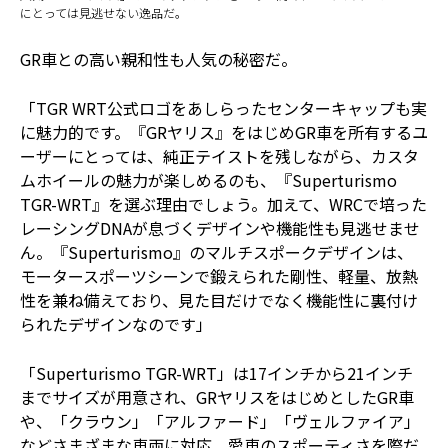
にとっては見逃せない逸品だ。
GR車との高い親和性も人気の秘密だ。
「TGR WRT公式ロゴをあしらったセンターキャップも実
に魅力的です。『GRヤリス』をはじめGR車を所有するユ
ーザーにとっては、純正テイストを残しながら、カスタ
ムホイールの魅力が楽しめるのも、『Superturismo
TGR-WRT』を選ぶ理由でしょう。加えて、WRCで培った
レーシングDNAが息づくデザインや機能性も見逃せませ
ん。『Superturismo』のマルチスポークデザインは、
モータースポーツシーンで鍛えられた剛性、軽量、放熱
性を兼ね備えており、見た目だけでなく機能性に裏付け
られたデザインなのです」
「Superturismo TGR-WRT」は17インチから21インチ
までサイズが用意され、GRヤリスをはじめとしたGR車
や、「クラウン」「アルファード」「ヴェルファイア」
などさまざまな車両に対応。愛車のスポーティさを際だ