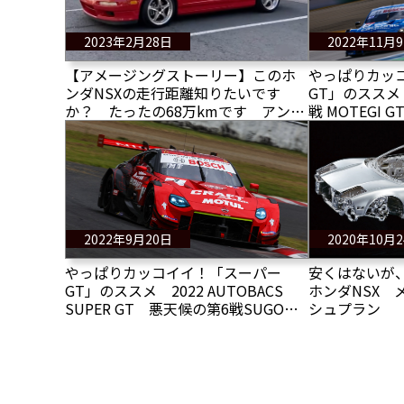
2023年2月28日
2022年11月
【アメージングストーリー】このホ
やっぱりカッ
ンダNSXの走行距離知りたいです
GT」のススメ 2
か？ たったの68万kmです アンビ
戦 MOTEGI GT
リーバボー！
FINAL シ
定！
2022年9月20日
2020年10月
やっぱりカッコイイ！「スーパー
安くはないが
GT」のススメ 2022 AUTOBACS
ホンダNSX 
SUPER GT 悪天候の第6戦SUGOを
シュプラン
制したのは？