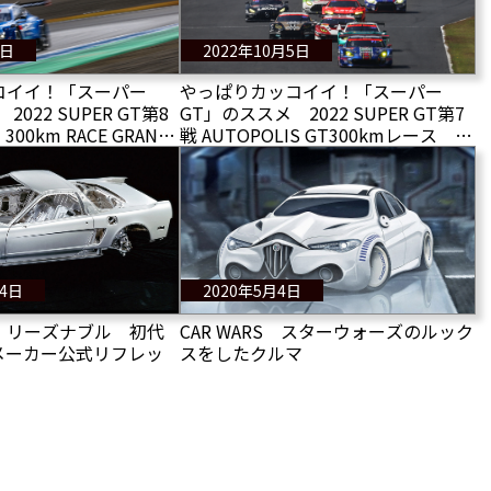
9日
2022年10月5日
コイイ！「スーパー
やっぱりカッコイイ！「スーパー
022 SUPER GT第8
GT」のススメ 2022 SUPER GT第7
 300km RACE GRAND
戦 AUTOPOLIS GT300kmレース シ
リーズチャンピオンが決
リーズチャンピオンに王手をかける
壮絶バトルが展開
24日
2020年5月4日
、リーズナブル 初代
CAR WARS スターウォーズのルック
メーカー公式リフレッ
スをしたクルマ