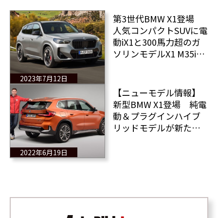
第3世代BMW X1登場
人気コンパクトSUVに電
動iX1と300馬力超のガ
ソリンモデルX1 M35iを
追加 全情報！
2023年7月12日
【ニューモデル情報】
新型BMW X1登場 純電
動＆プラグインハイブ
リッドモデルが新たに
ラインナップに加わ
る 全情報！
2022年6月19日