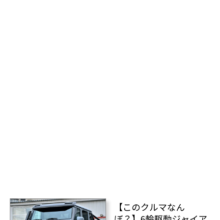
【このクルマなん
ぼ？】6輪駆動ジャイア