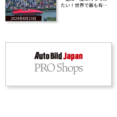
たい！世界で最も有名
で高級なコンクールに
普段見ることのできな
2024年8月23日
い希少なクルマが終結
@ペブルビーチ