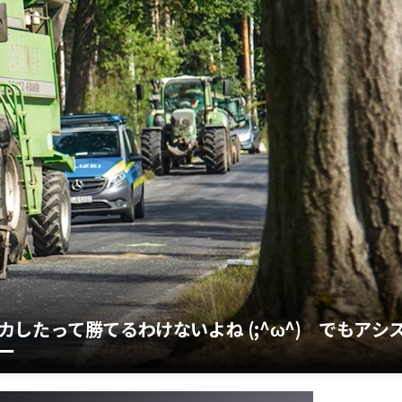
したって勝てるわけないよね (;^ω^) でもアシ
ー