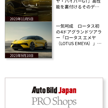
ヤ・ハイパーGT」高性
能を裏付けるそのデザ
イン
2023年11月5日
一気呵成 ロータス初
の4ドアグランドツアラ
ー「ロータス エメヤ
（LOTUS EMEYA）」登
場！
2023年9月10日