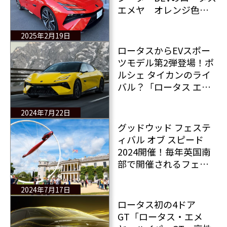
エメヤ オレンジ色の
エメヤに試乗＆レポー
ト！
2025年2月19日
ロータスからEVスポー
ツモデル第2弾登場！ポ
ルシェ タイカンのライ
バル？「ロータス エメ
ヤ」の全情報！
2024年7月22日
グッドウッド フェステ
ィバル オブ スピード
2024開催！毎年英国南
部で開催されるフェス
ティバルは人々を魅了
する！
2024年7月17日
ロータス初の4ドア
GT「ロータス・エメ