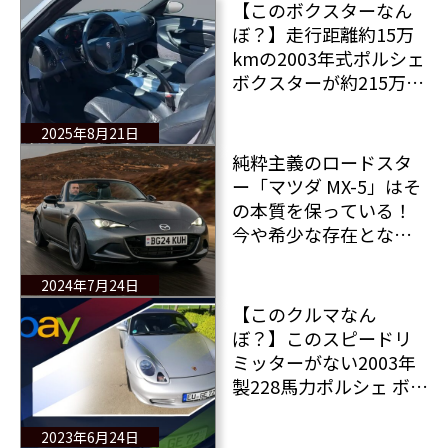
【このボクスターなん
ぼ？】走行距離約15万
kmの2003年式ポルシェ
ボクスターが約215万円
で販売中！購入すべき
か・・・うーん悩まし
2025年8月21日
い
純粋主義のロードスタ
ー「マツダ MX-5」はそ
の本質を保っている！
今や希少な存在となっ
たMX-5の魅力をスコッ
トランドで堪能する
2024年7月24日
【このクルマなん
ぼ？】このスピードリ
ミッターがない2003年
製228馬力ポルシェ ボク
スターはいくら？ 状
態は良いとのことだ
2023年6月24日