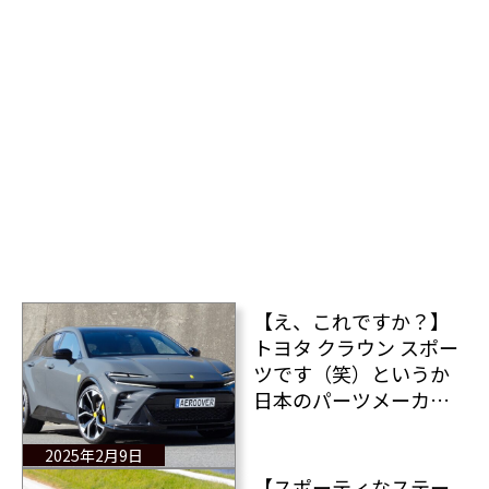
【え、これですか？】
トヨタ クラウン スポー
ツです（笑）というか
日本のパーツメーカー
がフェラーリ プロサン
グエ風にカスタムした
2025年2月9日
クラウンだ！
【スポーティなステー