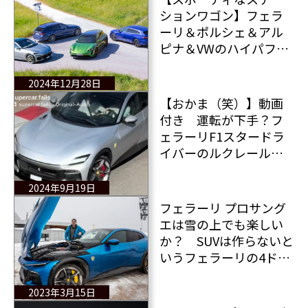
ションワゴン】フェラ
ーリ＆ポルシェ＆アル
ピナ＆VWのハイパフォ
ーマンス ステーション
ワゴンとは？
2024年12月28日
【おかま（笑）】動画
付き 運転が下手？フ
ェラーリF1スタードラ
イバーのルクレールが
プロサングエで追突
前車のドライバーの対
2024年9月19日
応は？
フェラーリ プロサング
エは雪の上でも楽しい
か？ SUVは作らないと
いうフェラーリの4ドア
スポーツカーを雪上テ
スト！
2023年3月15日